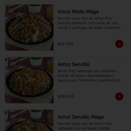
Arroz Mixto Mega
Porción para dos de arroz frito 
sencillo salteado con carne de res, 
cerdo y pechuga de pollo, finamente 
condimentado, con brotes de raíz 
china.
$41.700
Arroz Sencillo
Arroz frito salteado con verduras, 
tortilla de huevo desmenuzada y 
salsa soya. Finamente condimentado 
con nuestras especies asiaticas.
$19.000
Arroz Sencillo Mega
Porción para dos de arroz frito 
salteado con verduras, tortilla 