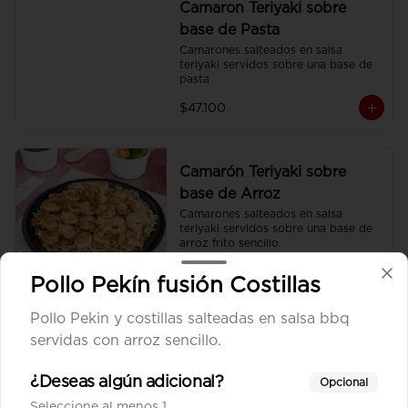
Camaron Teriyaki sobre
base de Pasta
Camarones salteados en salsa 
teriyaki servidos sobre una base de 
pasta
$47.100
Camarón Teriyaki sobre
base de Arroz
Camarones salteados en salsa 
teriyaki servidos sobre una base de 
arroz frito sencillo.
$47.100
Pollo Pekín fusión Costillas
Pollo Pekin y costillas salteadas en salsa bbq
Camarón Teriyaki sobre
servidas con arroz sencillo.
base de Vegetales
Camarones salteados en salsa 
¿Deseas algún adicional?
Opcional
teriyaki servidos sobre una base de 
Seleccione al menos 1
vegetales al wok.