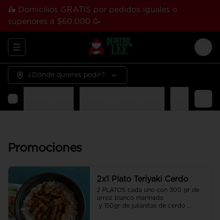
🛵 Domicilios GRATIS por pedidos iguales o
superiores a $60.000 🥳
Abrir menu de navegación
Logi
¿Dónde quieres pedir?
Promociones
Combos Tradicionales
Combos Tha
Promociones
2x1 Plato Teriyaki Cerdo
2 PLATOS cada uno con 300 gr de 
arroz blanco marinado

 y 150gr de julianitas de cerdo 
salteadas en salsa Teriyaki.