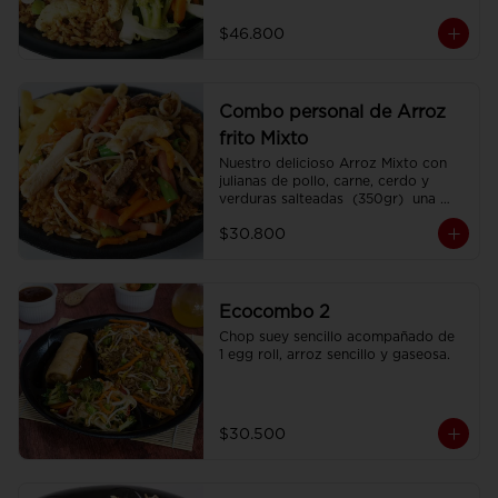
porciones de Chop Suey sencillo por 
200 gr , 2 Egg Roll  y 2 Coca Colas 
$46.800
Pet 400 ml.
Combo personal de Arroz
frito Mixto
Nuestro delicioso Arroz Mixto con 
julianas de pollo, carne, cerdo y 
verduras salteadas  (350gr)  una 
porción de papa francesa y 
$30.800
CocaCola pet 250ml.
Ecocombo 2
Chop suey sencillo acompañado de  
1 egg roll, arroz sencillo y gaseosa.
$30.500