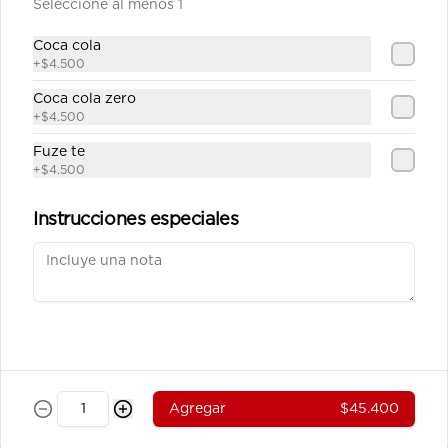
Seleccione al menos 1
Carne Teriyaki Vegetales
Julianas de carne de res salteadas en 
Coca cola
salsa teriyaki servidas en  una base 
+
$4.500
de vegetales al wok.
Coca cola zero
+
$4.500
$39.100
Fuze te
+
$4.500
Pollo Teriyaki sobre base de
Vegetales
Instrucciones especiales
Julianas de pechuga de pollo 
salteados en salsa teriyaki servidos 
sobre una base de vegetales al wok.
$37.800
Pollo Teriyaki sobre base de
Arroz
Agregar
$45.400
Julianas de pechuga de pollo 
salteados en salsa teriyaki servidos 