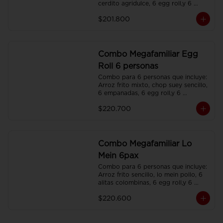
cerdito agridulce, 6 egg roll,y 6 
gaseosas. Servidos en platos 
$201.800
individuales.
Combo Megafamiliar Egg
Roll 6 personas
Combo para 6 personas que incluye: 
Arroz frito mixto, chop suey sencillo, 
6 empanadas, 6 egg roll,y 6 
gaseosas. Servidos en platos 
$220.700
individuales.
Combo Megafamiliar Lo
Mein 6pax
Combo para 6 personas que incluye: 
Arroz frito sencillo, lo mein pollo, 6 
alitas colombinas, 6 egg roll,y 6 
gaseosas. Servidos en platos 
$220.600
individuales.