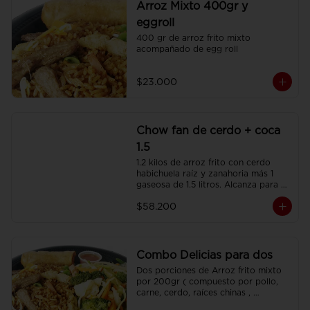
Arroz Mixto 400gr y
eggroll
400 gr de arroz frito mixto 
acompañado de egg roll
$23.000
Chow fan de cerdo + coca
1.5
1.2 kilos de arroz frito con cerdo 
habichuela raíz y zanahoria más 1 
gaseosa de 1.5 litros. Alcanza para 3 
o 4 personas.
$58.200
Combo Delicias para dos
Dos porciones de Arroz frito mixto 
por 200gr ( compuesto por pollo, 
carne, cerdo, raíces chinas , 
habichuela, zanahoria) , dos 