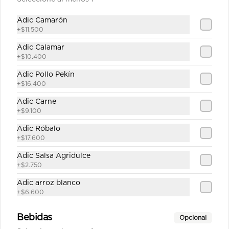
$47.100
Adic Camarón
+
$11.500
Adic Calamar
Carne Teriyaki sobre base
+
$10.400
de Arroz
Adic Pollo Pekín
Julianas de carne de res salteadas en 
salsa teriyaki servidas en  una base 
+
$16.400
de arroz frito sencillo.
Adic Carne
$39.100
+
$9.100
Adic Róbalo
+
$17.600
Carne Teriyaki sobre base
de Pasta
Adic Salsa Agridulce
+
$2.750
Julianas de carne de res salteadas en 
salsa teriyaki servidas en una base 
Adic arroz blanco
de pasta al estilo oriental
+
$6.600
$39.100
Bebidas
Opcional