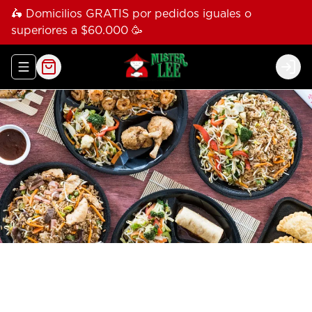
🛵 Domicilios GRATIS por pedidos iguales o
superiores a $60.000 🥳
Abrir menu de navegación
Logi
Más de 30 años compartiendo con
los colombianos las delicias de la
cocina oriental
La tradicional comida de oriente,
caracterizada por ser ligera y nutritiva,
sumada a la continuidad y fortaleza de ésta
compañía, hacen de Mr. Lee una empresa
comprometida con el desarrollo del país. En
el presente es la opción más calificada en
calidad, servicio, variedad y precio entre los