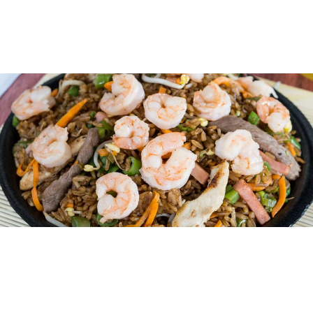
4324444 , éste canal tiene un amplio
cubrimiento de la ciudad llevando hasta su
residencia, empresa o lugar de permanencia
su exquisito menú.
El concepto de Mr. Lee, delicias de la cocina
Platos saludables
Oriental, le ha valido para crear en sus puntos
de venta un ambiente americano fusionado
La comida asiática, aromática y rica, posee
con la gastronomía asiática.
una identidad diferente a la cocina en
general. Su riqueza culinaria enfocada en las
especies, salsas, adobos y aportes
nutricionales de cada producto tiene una
preparación especial, de manera que, como
es natural en oriente, conserve el balance
entre salud y nutrición.