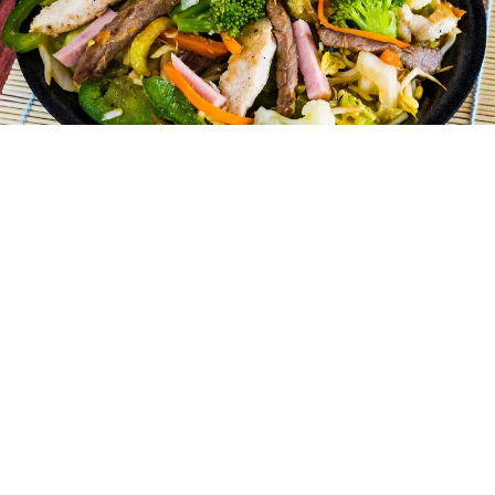
seguridad en su consumo; nace en la calle 93
con carrera 13, Mr. Lee, un restaurante
especializado en comida rápida oriental.
Mr. Lee, delicias de la cocina oriental, abrió
sus puertas al público, preparando a la minuta
y frente a sus comensales las delicias de la
comida asiática, de ésta manera rompió
barreras en formas de preparación y mostró a
sus clientes los procesos especializados que
se convirtieron en un show gastronómico; en
la actualidad es líder en Colombia y la
primera en comida rápida oriental.
No hay que olvidar la línea única de
domicilios de este genio de la gastronomía,