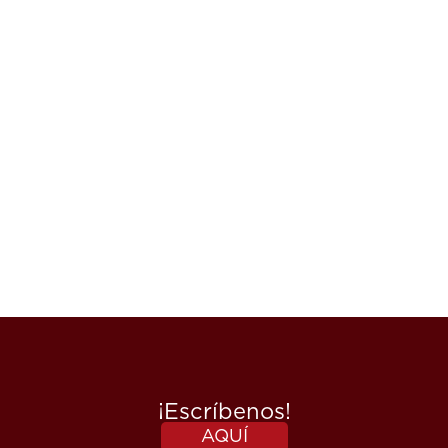
La perfecta combinación de vegetales
frescos, carnes y salsas propias de Mr. Lee,
delicias de la cocina oriental, han posicionado
la marca como una experta en comida sana,
natural y sin preservativos.
Todas las salsas utilizadas por Mr. Lee son
desarrolladas especialmente en su propia
planta de producción, con ingredientes de
primera calidad.
¡Escríbenos!
AQUÍ