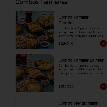
Combos Familiares
Combo Familiar
Cerditos
Combo para 4 personas que 
incluye: Arroz frito sencillo, chop 
suey mixto, cerditos agridulces, 
4 egg rolls y 4 gaseosas. Se 
$129.500
sirven en plato individual.
Combo Familiar Lo Mein
Combo para 4 personas que 
incluye: Arroz frito sencillo, lo 
mein pollo,  4 alitas colombinas,  
4 egg rolls y 4 gaseosas, servido 
en plato individual.
$130.500
Combo Megafamiliar