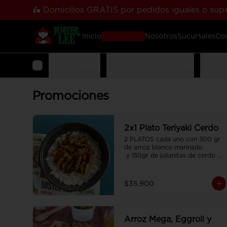
🛵 Domicilios GRATIS por pedidos iguales o supe
Inicio
Pedir Online
Nosotros
Sucursales
Co
Promociones
Combos Tradicionales
Combo
Promociones
2x1 Plato Teriyaki Cerdo
2 PLATOS cada uno con 300 gr 
de arroz blanco marinado

 y 150gr de julianitas de cerdo 
salteadas en salsa Teriyaki.
$35.900
Arroz Mega, Eggroll y