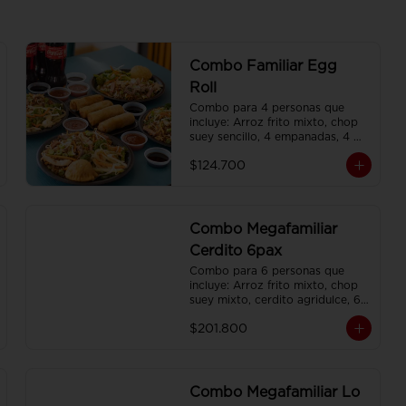
Combo Familiar Egg
Roll
Combo para 4 personas que 
incluye: Arroz frito mixto, chop 
suey sencillo, 4 empanadas, 4 
egg roll, 4 gaseosas, servido en 
$124.700
plato individual
Combo Megafamiliar
Cerdito 6pax
Combo para 6 personas que 
incluye: Arroz frito mixto, chop 
suey mixto, cerdito agridulce, 6 
egg roll,y 6 gaseosas. Servidos 
$201.800
en platos individuales.
Combo Megafamiliar Lo