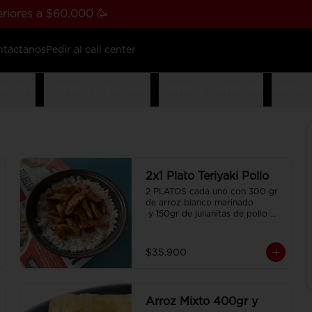
riores a $60.000 🥳
ntáctanos
Pedir al call center
s Thai
Combos Especiales
Combos Familiares
Arma t
2x1 Plato Teriyaki Pollo
2 PLATOS cada uno con 300 gr 
de arroz blanco marinado

 y 150gr de julianitas de pollo 
salteadas en salsa Teriyaki.
$35.900
Arroz Mixto 400gr y