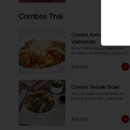
Combos Thai
Combo Arroz
Vietnamita
Arroz vietnamita acompañado 
de papa a la francesa y gaseosa.
$49.800
Combo Teriyaki Bowl
Teriyaky bowl acompañado de 
papa a la francesa, y gaseosa.
$48.800