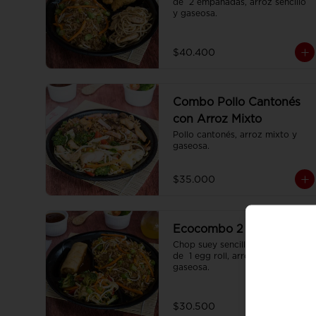
de  2 empanadas, arroz sencillo 
y gaseosa.
$40.400
Combo Pollo Cantonés
con Arroz Mixto
Pollo cantonés, arroz mixto y 
gaseosa.
$35.000
Ecocombo 2
Chop suey sencillo acompañado 
de  1 egg roll, arroz sencillo y 
gaseosa.
$30.500