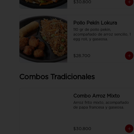
$30.800
francesa y CocaCola pet 250ml.
Pollo Pekín Lokura
110 gr de pollo pekin, 
acompañado de arroz sencillo, 1 
egg roll, y gaseosa.
$28.700
Combos Tradicionales
Combo Arroz Mixto
Arroz frito mixto, acompañado 
de papa francesa y gaseosa.
$30.800