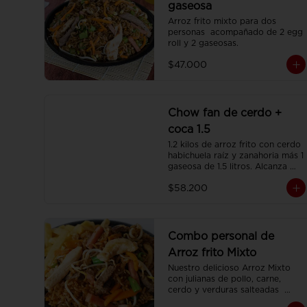
gaseosa
Arroz frito mixto para dos 
personas  acompañado de 2 egg 
roll y 2 gaseosas.
$47.000
Chow fan de cerdo +
coca 1.5
1.2 kilos de arroz frito con cerdo 
habichuela raíz y zanahoria más 1 
gaseosa de 1.5 litros. Alcanza 
para 3 o 4 personas.
$58.200
Combo personal de
Arroz frito Mixto
Nuestro delicioso Arroz Mixto 
con julianas de pollo, carne, 
cerdo y verduras salteadas  
(350gr)  una porción de papa 