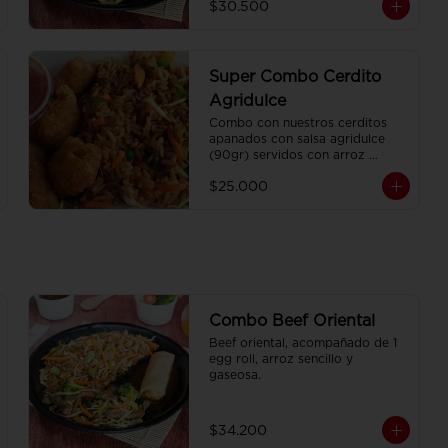
$30.500
Super Combo Cerdito
Agridulce
Combo con nuestros cerditos 
apanados con salsa agridulce 
(90gr) servidos con arroz 
sencillo (350gr) Y gaseosa 
$25.000
personal
Combo Beef Oriental
Beef oriental, acompañado de 1 
egg roll, arroz sencillo y 
gaseosa.
$34.200