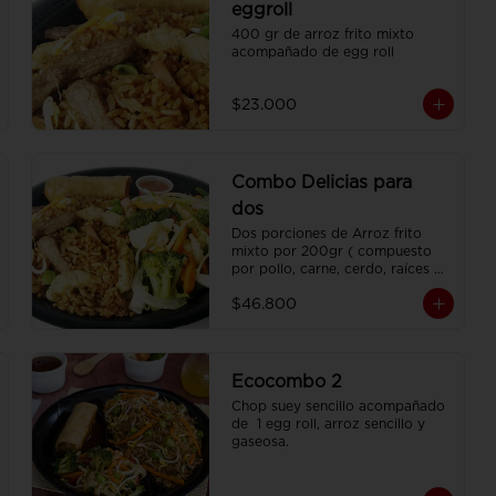
eggroll
400 gr de arroz frito mixto 
acompañado de egg roll
$23.000
Combo Delicias para
dos
Dos porciones de Arroz frito 
mixto por 200gr ( compuesto 
por pollo, carne, cerdo, raíces 
chinas , habichuela, zanahoria) , 
$46.800
dos porciones de Chop Suey 
sencillo por 200 gr , 2 Egg Roll  
y 2 Coca Colas Pet 400 ml.
Ecocombo 2
Chop suey sencillo acompañado 
de  1 egg roll, arroz sencillo y 
gaseosa.