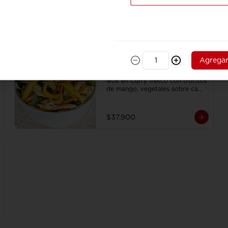
Agrega
Combo Mango Chicken
Julianas de pollo salteadas al 
wok en Curry fresco con trocitos 
de mango, vegetales sobre cama 
de tallarines de arroz fritos 
acompañado de papa a la 
francesa y gaseosa.
$37.900