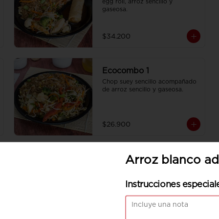
egg roll, arroz sencillo y 
gaseosa.
$34.200
Ecocombo 1
Chop suey sencillo acompañado 
de arroz sencillo y gaseosa.
$26.900
Arroz blanco ad
Instrucciones especial