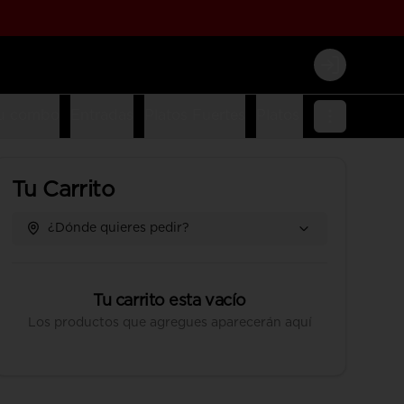
Login
u combo
Entradas
Platos Fuertes
Platos Fusion
Platos
Tu Carrito
¿Dónde quieres pedir?
Tu carrito esta vacío
Los productos que agregues aparecerán aquí