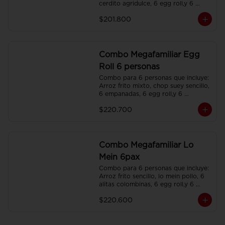
cerdito agridulce, 6 egg roll,y 6 
gaseosas. Servidos en platos 
$201.800
individuales.
Combo Megafamiliar Egg
Roll 6 personas
Combo para 6 personas que incluye: 
Arroz frito mixto, chop suey sencillo, 
6 empanadas, 6 egg roll,y 6 
gaseosas. Servidos en platos 
$220.700
individuales.
Combo Megafamiliar Lo
Mein 6pax
Combo para 6 personas que incluye: 
Arroz frito sencillo, lo mein pollo, 6 
alitas colombinas, 6 egg roll,y 6 
gaseosas. Servidos en platos 
$220.600
individuales.