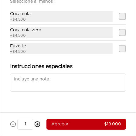
Seleccione al menos 1
Carne Teriyaki Vegetales
Julianas de carne de res salteadas en 
Coca cola
salsa teriyaki servidas en  una base 
+
$4.500
de vegetales al wok.
Coca cola zero
+
$4.500
$39.100
Fuze te
+
$4.500
Pollo Teriyaki sobre base de
Vegetales
Instrucciones especiales
Julianas de pechuga de pollo 
salteados en salsa teriyaki servidos 
sobre una base de vegetales al wok.
$37.800
Pollo Teriyaki sobre base de
Arroz
Agregar
$19.000
Julianas de pechuga de pollo 
salteados en salsa teriyaki servidos 