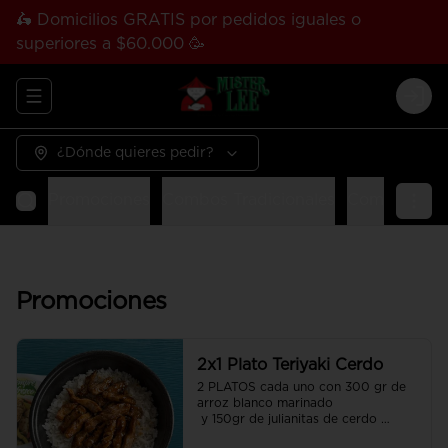
🛵 Domicilios GRATIS por pedidos iguales o
superiores a $60.000 🥳
Abrir menu de navegación
Logi
¿Dónde quieres pedir?
Promociones
Combos Tradicionales
Combos Tha
Promociones
2x1 Plato Teriyaki Cerdo
2 PLATOS cada uno con 300 gr de 
arroz blanco marinado

 y 150gr de julianitas de cerdo 
salteadas en salsa Teriyaki.