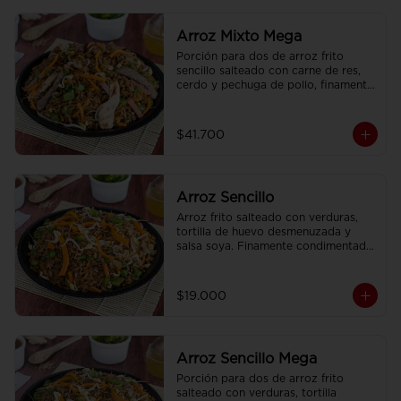
Arroz Mixto Mega
Porción para dos de arroz frito 
sencillo salteado con carne de res, 
cerdo y pechuga de pollo, finamente 
condimentado, con brotes de raíz 
china.
$41.700
Arroz Sencillo
Arroz frito salteado con verduras, 
tortilla de huevo desmenuzada y 
salsa soya. Finamente condimentado 
con nuestras especies asiaticas.
$19.000
Arroz Sencillo Mega
Porción para dos de arroz frito 
salteado con verduras, tortilla 