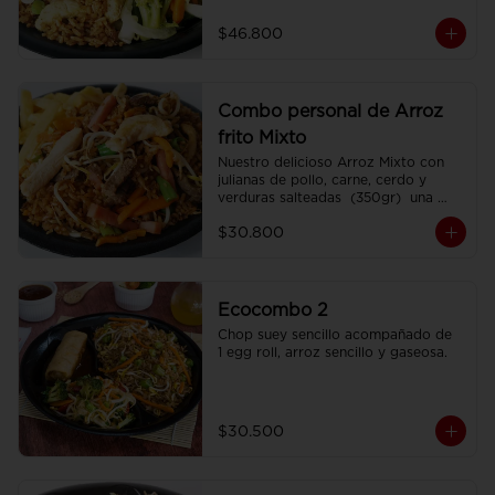
porciones de Chop Suey sencillo por 
200 gr , 2 Egg Roll  y 2 Coca Colas 
$46.800
Pet 400 ml.
Combo personal de Arroz
frito Mixto
Nuestro delicioso Arroz Mixto con 
julianas de pollo, carne, cerdo y 
verduras salteadas  (350gr)  una 
porción de papa francesa y 
$30.800
CocaCola pet 250ml.
Ecocombo 2
Chop suey sencillo acompañado de  
1 egg roll, arroz sencillo y gaseosa.
$30.500