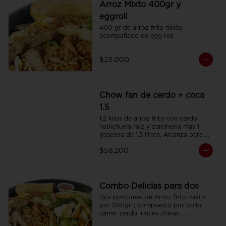
Arroz Mixto 400gr y
eggroll
400 gr de arroz frito mixto 
acompañado de egg roll
$23.000
Chow fan de cerdo + coca
1.5
1.2 kilos de arroz frito con cerdo 
habichuela raíz y zanahoria más 1 
gaseosa de 1.5 litros. Alcanza para 3 
o 4 personas.
$58.200
Combo Delicias para dos
Dos porciones de Arroz frito mixto 
por 200gr ( compuesto por pollo, 
carne, cerdo, raíces chinas , 
habichuela, zanahoria) , dos 