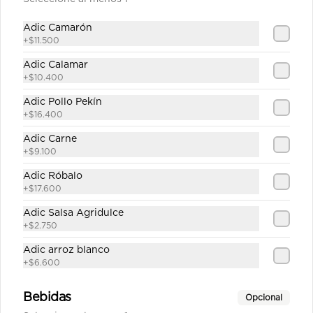
$47.100
Adic Camarón
+
$11.500
Adic Calamar
Carne Teriyaki sobre base
+
$10.400
de Arroz
Adic Pollo Pekín
Julianas de carne de res salteadas en 
salsa teriyaki servidas en  una base 
+
$16.400
de arroz frito sencillo.
Adic Carne
$39.100
+
$9.100
Adic Róbalo
+
$17.600
Carne Teriyaki sobre base
de Pasta
Adic Salsa Agridulce
+
$2.750
Julianas de carne de res salteadas en 
salsa teriyaki servidas en una base 
Adic arroz blanco
de pasta al estilo oriental
+
$6.600
$39.100
Bebidas
Opcional