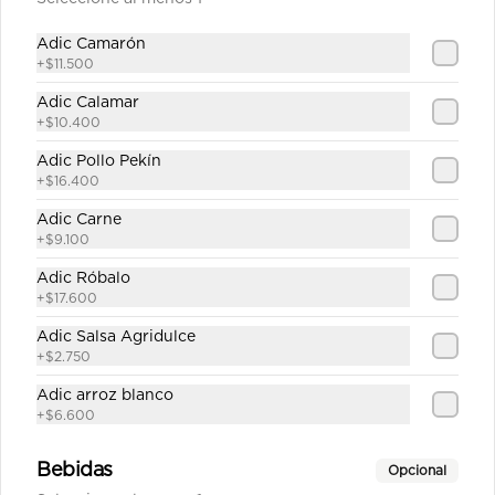
$47.100
Adic Camarón
+
$11.500
Adic Calamar
Carne Teriyaki sobre base
+
$10.400
de Arroz
Adic Pollo Pekín
Julianas de carne de res salteadas en 
salsa teriyaki servidas en  una base 
+
$16.400
de arroz frito sencillo.
Adic Carne
$39.100
+
$9.100
Adic Róbalo
+
$17.600
Carne Teriyaki sobre base
de Pasta
Adic Salsa Agridulce
+
$2.750
Julianas de carne de res salteadas en 
salsa teriyaki servidas en una base 
Adic arroz blanco
de pasta al estilo oriental
+
$6.600
$39.100
Bebidas
Opcional