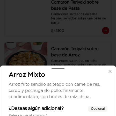
Camaron Teriyaki sobre
base de Pasta
Camarones salteados en salsa 
teriyaki servidos sobre una base de 
pasta
$47.100
Camarón Teriyaki sobre
base de Arroz
Camarones salteados en salsa 
teriyaki servidos sobre una base de 
arroz frito sencillo.
Arroz Mixto
$47.100
Arroz frito sencillo salteado con carne de res,
cerdo y pechuga de pollo, finamente
Camarón Teriyaki sobre
condimentado, con brotes de raíz china.
base de Vegetales
Camarones salteados en salsa 
¿Deseas algún adicional?
Opcional
teriyaki servidos sobre una base de 
Seleccione al menos 1
vegetales al wok.