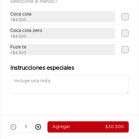
Seleccione al menos 1
Carne Teriyaki Vegetales
Julianas de carne de res salteadas en 
Coca cola
salsa teriyaki servidas en  una base 
+
$4.500
de vegetales al wok.
Coca cola zero
+
$4.500
$39.100
Fuze te
+
$4.500
Pollo Teriyaki sobre base de
Vegetales
Instrucciones especiales
Julianas de pechuga de pollo 
salteados en salsa teriyaki servidos 
sobre una base de vegetales al wok.
$37.800
Pollo Teriyaki sobre base de
Arroz
Agregar
$30.300
Julianas de pechuga de pollo 
salteados en salsa teriyaki servidos 