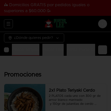
🛵 Domicilios GRATIS por pedidos iguales o
superiores a $60.000 🥳
Abrir menu de navegación
Logi
¿Dónde quieres pedir?
usion
Platos Teriyaki
Platos Thai
Arroz Mixto por peso
Promociones
2x1 Plato Teriyaki Cerdo
2 PLATOS cada uno con 300 gr de 
arroz blanco marinado

 y 150gr de julianitas de cerdo 
salteadas en salsa Teriyaki.