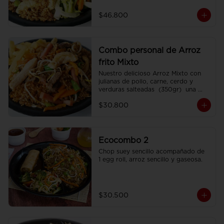
porciones de Chop Suey sencillo por 
200 gr , 2 Egg Roll  y 2 Coca Colas 
$46.800
Pet 400 ml.
Combo personal de Arroz
frito Mixto
Nuestro delicioso Arroz Mixto con 
julianas de pollo, carne, cerdo y 
verduras salteadas  (350gr)  una 
porción de papa francesa y 
$30.800
CocaCola pet 250ml.
Ecocombo 2
Chop suey sencillo acompañado de  
1 egg roll, arroz sencillo y gaseosa.
$30.500