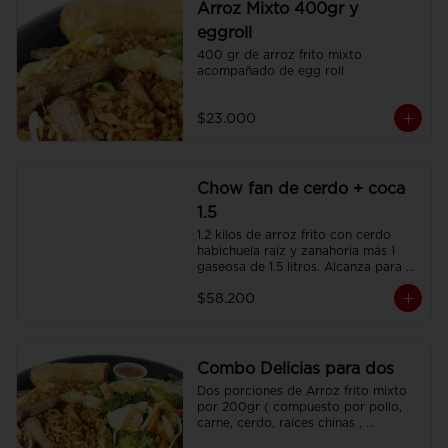
Arroz Mixto 400gr y
eggroll
400 gr de arroz frito mixto 
acompañado de egg roll
$23.000
Chow fan de cerdo + coca
1.5
1.2 kilos de arroz frito con cerdo 
habichuela raíz y zanahoria más 1 
gaseosa de 1.5 litros. Alcanza para 3 
o 4 personas.
$58.200
Combo Delicias para dos
Dos porciones de Arroz frito mixto 
por 200gr ( compuesto por pollo, 
carne, cerdo, raíces chinas , 
habichuela, zanahoria) , dos 