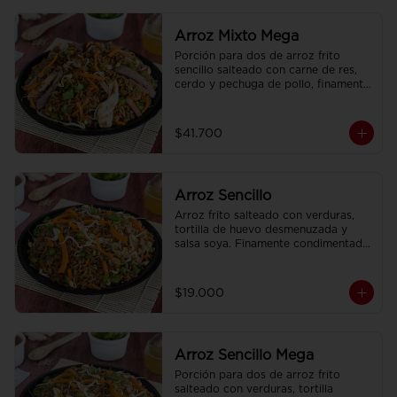
Arroz Mixto Mega
Porción para dos de arroz frito 
sencillo salteado con carne de res, 
cerdo y pechuga de pollo, finamente 
condimentado, con brotes de raíz 
china.
$41.700
Arroz Sencillo
Arroz frito salteado con verduras, 
tortilla de huevo desmenuzada y 
salsa soya. Finamente condimentado 
con nuestras especies asiaticas.
$19.000
Arroz Sencillo Mega
Porción para dos de arroz frito 
salteado con verduras, tortilla 