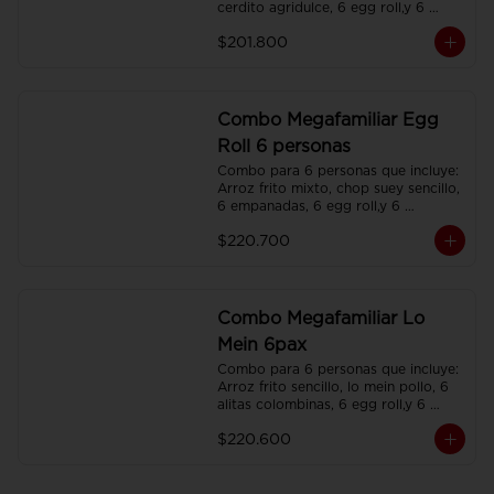
cerdito agridulce, 6 egg roll,y 6 
gaseosas. Servidos en platos 
$201.800
individuales.
Combo Megafamiliar Egg
Roll 6 personas
Combo para 6 personas que incluye: 
Arroz frito mixto, chop suey sencillo, 
6 empanadas, 6 egg roll,y 6 
gaseosas. Servidos en platos 
$220.700
individuales.
Combo Megafamiliar Lo
Mein 6pax
Combo para 6 personas que incluye: 
Arroz frito sencillo, lo mein pollo, 6 
alitas colombinas, 6 egg roll,y 6 
gaseosas. Servidos en platos 
$220.600
individuales.