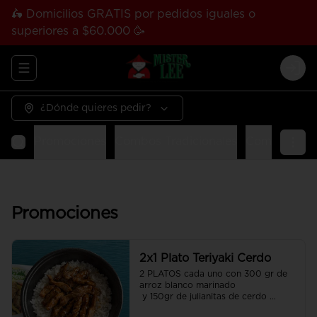
🛵 Domicilios GRATIS por pedidos iguales o
superiores a $60.000 🥳
Abrir menu de navegación
Logi
¿Dónde quieres pedir?
Promociones
Combos Tradicionales
Combos Tha
Promociones
2x1 Plato Teriyaki Cerdo
2 PLATOS cada uno con 300 gr de 
arroz blanco marinado

 y 150gr de julianitas de cerdo 
salteadas en salsa Teriyaki.