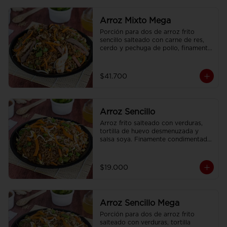
Arroz Mixto Mega
Porción para dos de arroz frito 
sencillo salteado con carne de res, 
cerdo y pechuga de pollo, finamente 
condimentado, con brotes de raíz 
china.
$41.700
Arroz Sencillo
Arroz frito salteado con verduras, 
tortilla de huevo desmenuzada y 
salsa soya. Finamente condimentado 
con nuestras especies asiaticas.
$19.000
Arroz Sencillo Mega
Porción para dos de arroz frito 
salteado con verduras, tortilla 