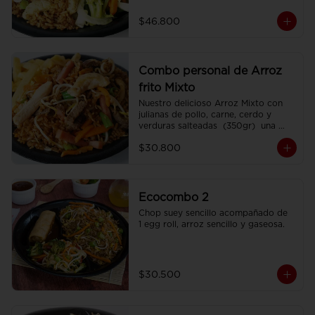
porciones de Chop Suey sencillo por 
200 gr , 2 Egg Roll  y 2 Coca Colas 
$46.800
Pet 400 ml.
Combo personal de Arroz
frito Mixto
Nuestro delicioso Arroz Mixto con 
julianas de pollo, carne, cerdo y 
verduras salteadas  (350gr)  una 
porción de papa francesa y 
$30.800
CocaCola pet 250ml.
Ecocombo 2
Chop suey sencillo acompañado de  
1 egg roll, arroz sencillo y gaseosa.
$30.500