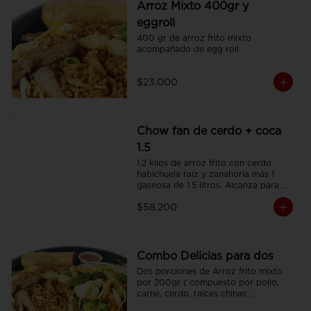
Arroz Mixto 400gr y
eggroll
400 gr de arroz frito mixto 
acompañado de egg roll
$23.000
Chow fan de cerdo + coca
1.5
1.2 kilos de arroz frito con cerdo 
habichuela raíz y zanahoria más 1 
gaseosa de 1.5 litros. Alcanza para 3 
o 4 personas.
$58.200
Combo Delicias para dos
Dos porciones de Arroz frito mixto 
por 200gr ( compuesto por pollo, 
carne, cerdo, raíces chinas , 
habichuela, zanahoria) , dos 