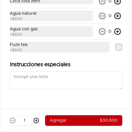
Coca cola zero
0
Carne Teriyaki Vegetales
Julianas de carne de res salteadas en 
Agua natural
salsa teriyaki servidas en  una base 
0
+
$600
de vegetales al wok.
Agua con gas
0
+
$600
$39.100
Fuze tea
+
$600
Pollo Teriyaki sobre base de
Vegetales
Instrucciones especiales
Julianas de pechuga de pollo 
salteados en salsa teriyaki servidos 
sobre una base de vegetales al wok.
$37.800
Pollo Teriyaki sobre base de
Arroz
Agregar
$30.800
Julianas de pechuga de pollo 
salteados en salsa teriyaki servidos 