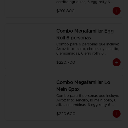
cerdito agridulce, 6 egg roll,y 6 
gaseosas. Servidos en platos 
$201.800
individuales.
Combo Megafamiliar Egg
Roll 6 personas
Combo para 6 personas que incluye: 
Arroz frito mixto, chop suey sencillo, 
6 empanadas, 6 egg roll,y 6 
gaseosas. Servidos en platos 
$220.700
individuales.
Combo Megafamiliar Lo
Mein 6pax
Combo para 6 personas que incluye: 
Arroz frito sencillo, lo mein pollo, 6 
alitas colombinas, 6 egg roll,y 6 
gaseosas. Servidos en platos 
$220.600
individuales.