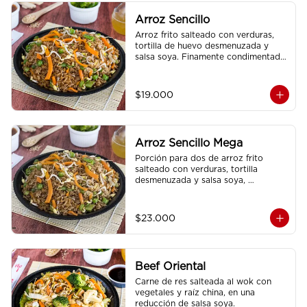
Arroz Sencillo
Arroz frito salteado con verduras, 
tortilla de huevo desmenuzada y 
salsa soya. Finamente condimentado 
con nuestras especies asiaticas.
$19.000
Arroz Sencillo Mega
Porción para dos de arroz frito 
salteado con verduras, tortilla 
desmenuzada y salsa soya, 
finamente condimentado con 
nuestras especies asiáticas.
$23.000
Beef Oriental
Carne de res salteada al wok con 
vegetales y raíz china, en una 
reducción de salsa soya.