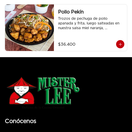
Pollo Pekín
Trozos de pechuga de pollo 
apanada y frita, luego salteadas en 
nuestra salsa miel naranja, 
acompañado de arroz sencillo.
$36.400
Conócenos