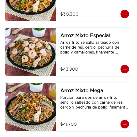
brotes de raíz china.
$30.300
Arroz Mixto Especial
Arroz frito sencillo salteado con 
carne de res, cerdo, pechuga de 
pollo y camarones, finamente 
condimentado, con brotes de raíz 
china.
$43.900
Arroz Mixto Mega
Porción para dos de arroz frito 
sencillo salteado con carne de res, 
cerdo y pechuga de pollo, finamente 
condimentado, con brotes de raíz 
china.
$41.700