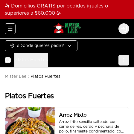
🛵 Domicilios GRATIS por pedidos iguales o
superiores a $60.000 🥳
Abrir menu de navegación
Logi
¿Dónde quieres pedir?
Platos Fuertes
Mister Lee
Platos Fuertes
Platos Fuertes
Arroz Mixto
Arroz frito sencillo salteado con 
carne de res, cerdo y pechuga de 
pollo, finamente condimentado, con 