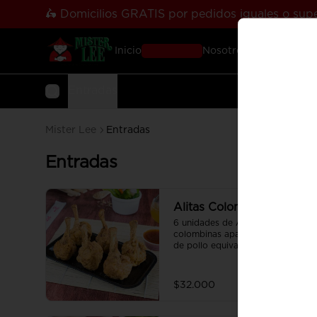
🛵 Domicilios GRATIS por pedidos iguales o supe
Inicio
Pedir Online
Nosotros
Sucursales
Co
Entradas
Mister Lee
Entradas
Entradas
Alitas Colombinas
6 unidades de Alitas de pollo 
colombinas apanadas (una Alita 
de pollo equivale a una 
colombina de ala)
$32.000