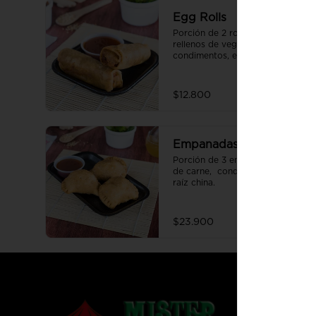
Egg Rolls
Porción de 2 rollos fritos  
rellenos de vegetales y 
condimentos, envuelto en una 
fina masa crujiente y servidos 
con  salsa agridulce.
$12.800
Empanadas Chinas
Porción de 3 empanadas rellenas 
de carne,  condimento asiático y  
raíz china.
$23.900
Conóce