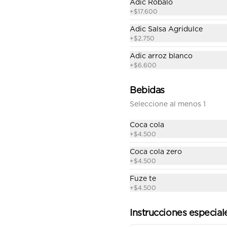
Adic Róbalo
+
$17.600
Empanada unidad
Unidad de  empanada rellena de 
Adic Salsa Agridulce
carne,  condimento asiático y  
+
$2.750
raíz china.
Adic arroz blanco
+
$6.600
$8.800
Bebidas
Papa Francesa
Seleccione al menos 1
160 gramos de papa a la 
francesa.
Coca cola
+
$4.500
Coca cola zero
$11.400
+
$4.500
Fuze te
+
$4.500
Instrucciones especial
nos
Redes sociales