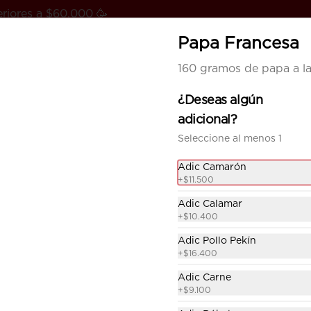
riores a $60.000 🥳
Papa Francesa
ntáctanos
Pedir al call center
160 gramos de papa a la
¿Deseas algún
adicional?
Seleccione al menos 1
Adic Camarón
+
$11.500
Egg Roll unidad
Adic Calamar
+
$10.400
Unidad de  rollo frito  relleno de 
vegetales y condimentos, 
Adic Pollo Pekín
envuelto en una fina masa 
crujiente y servido con  salsa 
+
$16.400
agridulce.
Adic Carne
$6.900
+
$9.100