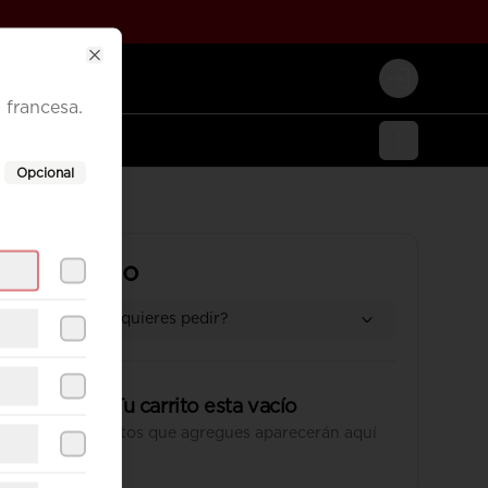
Close
Login
 francesa.
Opcional
Tu Carrito
¿Dónde quieres pedir?
Tu carrito esta vacío
Los productos que agregues aparecerán aquí