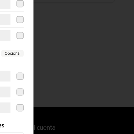
Opcional
es
Mi cuenta