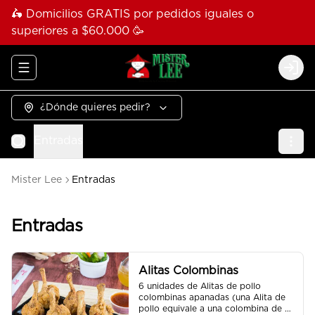
🛵 Domicilios GRATIS por pedidos iguales o
superiores a $60.000 🥳
Abrir menu de navegación
Logi
¿Dónde quieres pedir?
Entradas
Mister Lee
Entradas
Entradas
Alitas Colombinas
6 unidades de Alitas de pollo 
colombinas apanadas (una Alita de 
pollo equivale a una colombina de 