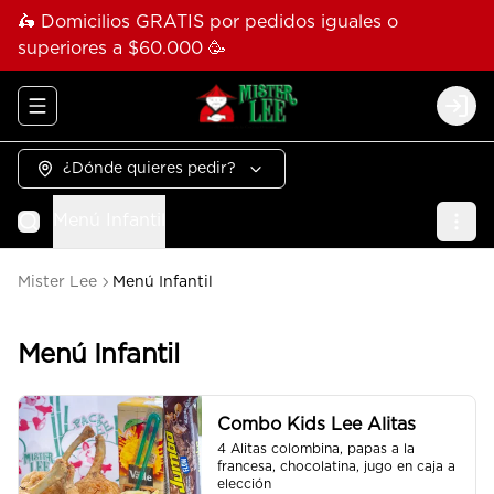
🛵 Domicilios GRATIS por pedidos iguales o
superiores a $60.000 🥳
Abrir menu de navegación
Logi
¿Dónde quieres pedir?
Menú Infantil
Mister Lee
Menú Infantil
Menú Infantil
Combo Kids Lee Alitas
4 Alitas colombina, papas a la 
francesa, chocolatina, jugo en caja a 
elección