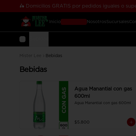
🛵 Domicilios GRATIS por pedidos iguales o supe
Inicio
Pedir Online
Nosotros
Sucursales
Co
Bebidas
Mister Lee
Bebidas
Bebidas
Agua Manantial con gas
600ml
Agua Manantial con gas 600ml
$5.800