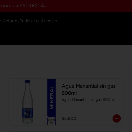
riores a $60.000 🥳
ntáctanos
Pedir al call center
Agua Manantial sin gas
600ml
Agua Manantial sin gas 600ml
$5.800