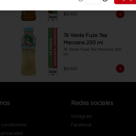
$6.100
Té Verde Fuze Tea
Manzana 250 ml
Té Verde Fuze Tea Manzana 250 
ml
$6.100
nos
Redes sociales
s
Instagram
 condiciones
Facebook
 privacidad