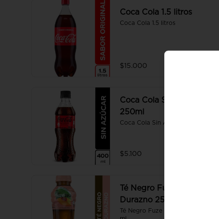
Coca Cola 1.5 litros
Coca Cola 1.5 litros
$15.000
Coca Cola Sin Azúcar
250ml
Coca Cola Sin Azúcar 250ml
$5.100
Té Negro Fuze Tea
Durazno 250ml
Té Negro Fuze Tea Durazno 250 
ml