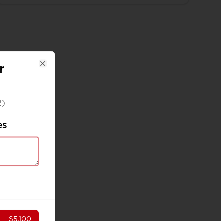
r
Close
2)
es
r
$5.100