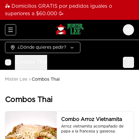
🛵 Domicilios GRATIS por pedidos iguales o
superiores a $60.000 🥳
Abrir menu de navegación
Logi
¿Dónde quieres pedir?
Combos Thai
Mister Lee
Combos Thai
Combos Thai
Combo Arroz Vietnamita
Arroz vietnamita acompañado de 
papa a la francesa y gaseosa.