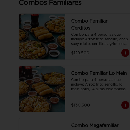
Combos Familiares
Combo Familiar
Cerditos
Combo para 4 personas que 
incluye: Arroz frito sencillo, chop 
suey mixto, cerditos agridulces, 
4 egg rolls y 4 gaseosas. Se 
$129.500
sirven en plato individual.
Combo Familiar Lo Mein
Combo para 4 personas que 
incluye: Arroz frito sencillo, lo 
mein pollo,  4 alitas colombinas,  
4 egg rolls y 4 gaseosas, servido 
en plato individual.
$130.500
Combo Megafamiliar