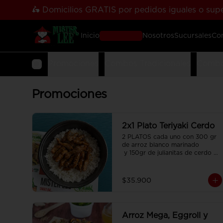
🛵 Domicilios GRATIS por pedidos iguales o supe
Inicio
Pedir Online
Nosotros
Sucursales
Co
Promociones
Combos Tradicionales
Combo
Promociones
2x1 Plato Teriyaki Cerdo
2 PLATOS cada uno con 300 gr 
de arroz blanco marinado

 y 150gr de julianitas de cerdo 
salteadas en salsa Teriyaki.
$35.900
Arroz Mega, Eggroll y