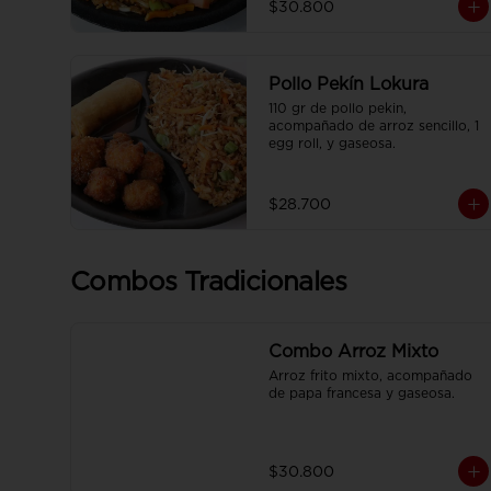
$30.800
francesa y CocaCola pet 250ml.
Pollo Pekín Lokura
110 gr de pollo pekin, 
acompañado de arroz sencillo, 1 
egg roll, y gaseosa.
$28.700
Combos Tradicionales
Combo Arroz Mixto
Arroz frito mixto, acompañado 
de papa francesa y gaseosa.
$30.800