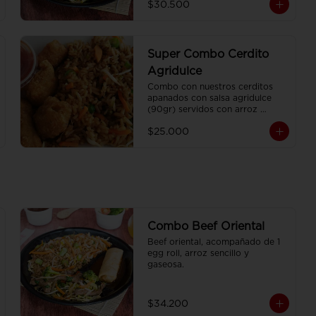
$30.500
Super Combo Cerdito
Agridulce
Combo con nuestros cerditos 
apanados con salsa agridulce 
(90gr) servidos con arroz 
sencillo (350gr) Y gaseosa 
$25.000
personal
Combo Beef Oriental
Beef oriental, acompañado de 1 
egg roll, arroz sencillo y 
gaseosa.
$34.200