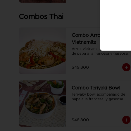
Combos Thai
Combo Arroz
Vietnamita
Arroz vietnamita acompañado 
de papa a la francesa y gaseosa.
$49.800
Combo Teriyaki Bowl
Teriyaky bowl acompañado de 
papa a la francesa, y gaseosa.
$48.800