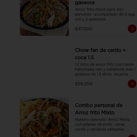
gaseosa
Arroz frito mixto para dos 
personas  acompañado de 2 egg 
roll y 2 gaseosas.
$47.000
Chow fan de cerdo +
coca 1.5
1.2 kilos de arroz frito con cerdo 
habichuela raíz y zanahoria más 1 
gaseosa de 1.5 litros. Alcanza 
para 3 o 4 personas.
$58.200
Combo personal de
Arroz frito Mixto
Nuestro delicioso Arroz Mixto 
con julianas de pollo, carne, 
cerdo y verduras salteadas  
(350gr)  una porción de papa 