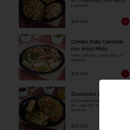
de  2 empanadas, arroz sencillo 
y gaseosa.
$40.400
Combo Pollo Cantonés
con Arroz Mixto
Pollo cantonés, arroz mixto y 
gaseosa.
$35.000
Ecocombo 2
Chop suey sencillo acompañado 
de  1 egg roll, arroz sencillo y 
gaseosa.
$30.500