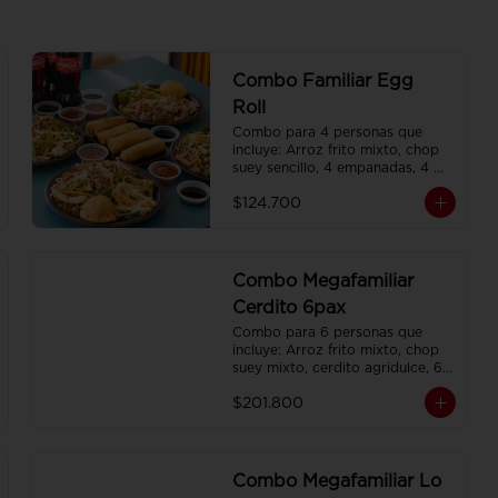
Combo Familiar Egg
Roll
Combo para 4 personas que 
incluye: Arroz frito mixto, chop 
suey sencillo, 4 empanadas, 4 
egg roll, 4 gaseosas, servido en 
$124.700
plato individual
Combo Megafamiliar
Cerdito 6pax
Combo para 6 personas que 
incluye: Arroz frito mixto, chop 
suey mixto, cerdito agridulce, 6 
egg roll,y 6 gaseosas. Servidos 
$201.800
en platos individuales.
Combo Megafamiliar Lo