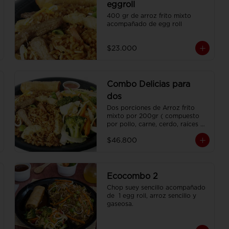
eggroll
400 gr de arroz frito mixto 
acompañado de egg roll
$23.000
Combo Delicias para
dos
Dos porciones de Arroz frito 
mixto por 200gr ( compuesto 
por pollo, carne, cerdo, raíces 
chinas , habichuela, zanahoria) , 
$46.800
dos porciones de Chop Suey 
sencillo por 200 gr , 2 Egg Roll  
y 2 Coca Colas Pet 400 ml.
Ecocombo 2
Chop suey sencillo acompañado 
de  1 egg roll, arroz sencillo y 
gaseosa.