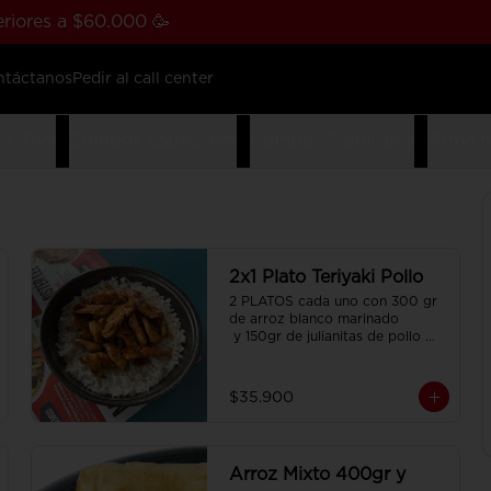
riores a $60.000 🥳
ntáctanos
Pedir al call center
s Thai
Combos Especiales
Combos Familiares
Arma t
2x1 Plato Teriyaki Pollo
2 PLATOS cada uno con 300 gr 
de arroz blanco marinado

 y 150gr de julianitas de pollo 
salteadas en salsa Teriyaki.
$35.900
Arroz Mixto 400gr y