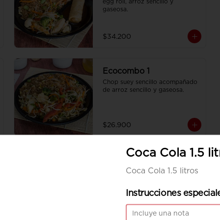
egg roll, arroz sencillo y 
gaseosa.
$34.200
Ecocombo 1
Chop suey sencillo acompañado 
de arroz sencillo y gaseosa.
$26.900
Coca Cola 1.5 li
Coca Cola 1.5 litros
Instrucciones especial