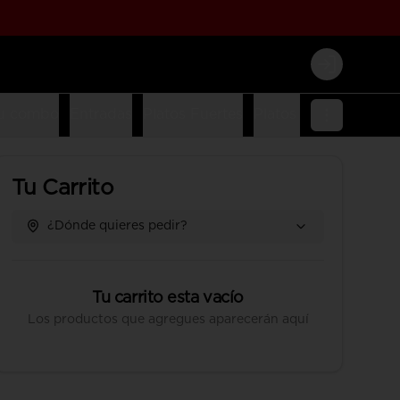
Login
u combo
Entradas
Platos Fuertes
Platos Fusion
Platos
Tu Carrito
¿Dónde quieres pedir?
Tu carrito esta vacío
Los productos que agregues aparecerán aquí