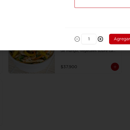
Combo Mango Chicken
Agrega
Julianas de pollo salteadas al 
wok en Curry fresco con trocitos 
de mango, vegetales sobre cama 
de tallarines de arroz fritos 
acompañado de papa a la 
francesa y gaseosa.
$37.900