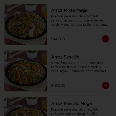
Arroz Mixto Mega
Porción para dos de arroz frito 
sencillo salteado con carne de res, 
cerdo y pechuga de pollo, finamente 
condimentado, con brotes de raíz 
china.
$41.700
Arroz Sencillo
Arroz frito salteado con verduras, 
tortilla de huevo desmenuzada y 
salsa soya. Finamente condimentado 
con nuestras especies asiaticas.
$19.000
Arroz Sencillo Mega
Porción para dos de arroz frito 
salteado con verduras, tortilla 