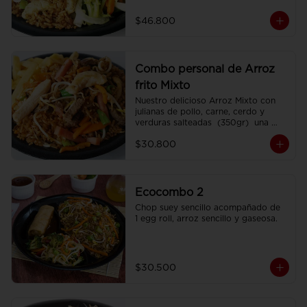
porciones de Chop Suey sencillo por 
200 gr , 2 Egg Roll  y 2 Coca Colas 
$46.800
Pet 400 ml.
Combo personal de Arroz
frito Mixto
Nuestro delicioso Arroz Mixto con 
julianas de pollo, carne, cerdo y 
verduras salteadas  (350gr)  una 
porción de papa francesa y 
$30.800
CocaCola pet 250ml.
Ecocombo 2
Chop suey sencillo acompañado de  
1 egg roll, arroz sencillo y gaseosa.
$30.500