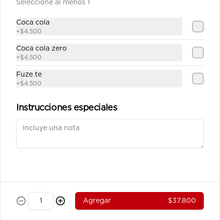
Seleccione al menos 1
Carne Teriyaki Vegetales
Julianas de carne de res salteadas en 
Coca cola
salsa teriyaki servidas en  una base 
+
$4.500
de vegetales al wok.
Coca cola zero
+
$4.500
$39.100
Fuze te
+
$4.500
Pollo Teriyaki sobre base de
Vegetales
Instrucciones especiales
Julianas de pechuga de pollo 
salteados en salsa teriyaki servidos 
sobre una base de vegetales al wok.
$37.800
Pollo Teriyaki sobre base de
Arroz
Agregar
$37.800
Julianas de pechuga de pollo 
salteados en salsa teriyaki servidos 