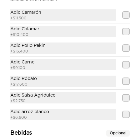
$47.100
Adic Camarón
+
$11.500
Adic Calamar
Carne Teriyaki sobre base
+
$10.400
de Arroz
Adic Pollo Pekín
Julianas de carne de res salteadas en 
salsa teriyaki servidas en  una base 
+
$16.400
de arroz frito sencillo.
Adic Carne
$39.100
+
$9.100
Adic Róbalo
+
$17.600
Carne Teriyaki sobre base
de Pasta
Adic Salsa Agridulce
+
$2.750
Julianas de carne de res salteadas en 
salsa teriyaki servidas en una base 
Adic arroz blanco
de pasta al estilo oriental
+
$6.600
$39.100
Bebidas
Opcional