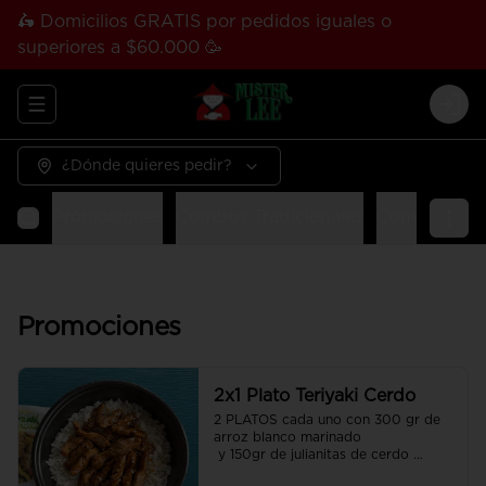
🛵 Domicilios GRATIS por pedidos iguales o
superiores a $60.000 🥳
Abrir menu de navegación
Logi
¿Dónde quieres pedir?
Promociones
Combos Tradicionales
Combos Tha
Promociones
2x1 Plato Teriyaki Cerdo
2 PLATOS cada uno con 300 gr de 
arroz blanco marinado

 y 150gr de julianitas de cerdo 
salteadas en salsa Teriyaki.