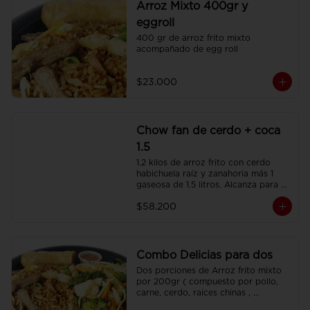
Arroz Mixto 400gr y
eggroll
400 gr de arroz frito mixto 
acompañado de egg roll
$23.000
Chow fan de cerdo + coca
1.5
1.2 kilos de arroz frito con cerdo 
habichuela raíz y zanahoria más 1 
gaseosa de 1.5 litros. Alcanza para 3 
o 4 personas.
$58.200
Combo Delicias para dos
Dos porciones de Arroz frito mixto 
por 200gr ( compuesto por pollo, 
carne, cerdo, raíces chinas , 
habichuela, zanahoria) , dos 