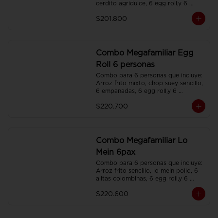
cerdito agridulce, 6 egg roll,y 6 
gaseosas. Servidos en platos 
$201.800
individuales.
Combo Megafamiliar Egg
Roll 6 personas
Combo para 6 personas que incluye: 
Arroz frito mixto, chop suey sencillo, 
6 empanadas, 6 egg roll,y 6 
gaseosas. Servidos en platos 
$220.700
individuales.
Combo Megafamiliar Lo
Mein 6pax
Combo para 6 personas que incluye: 
Arroz frito sencillo, lo mein pollo, 6 
alitas colombinas, 6 egg roll,y 6 
gaseosas. Servidos en platos 
$220.600
individuales.