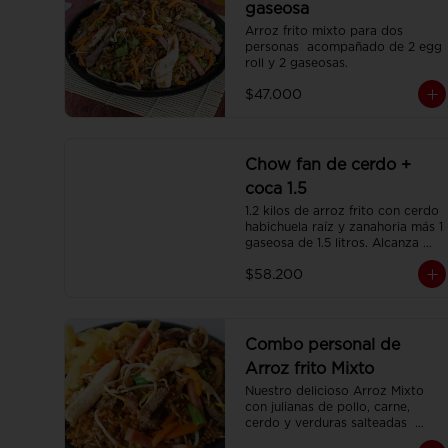
gaseosa
Arroz frito mixto para dos 
personas  acompañado de 2 egg 
roll y 2 gaseosas.
$47.000
Chow fan de cerdo +
coca 1.5
1.2 kilos de arroz frito con cerdo 
habichuela raíz y zanahoria más 1 
gaseosa de 1.5 litros. Alcanza 
para 3 o 4 personas.
$58.200
Combo personal de
Arroz frito Mixto
Nuestro delicioso Arroz Mixto 
con julianas de pollo, carne, 
cerdo y verduras salteadas  
(350gr)  una porción de papa 