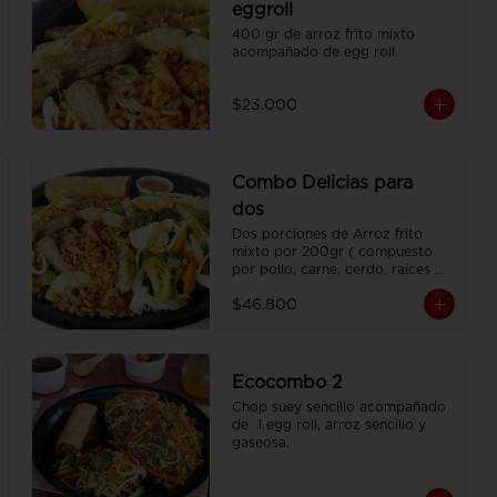
eggroll
400 gr de arroz frito mixto 
acompañado de egg roll
$23.000
Combo Delicias para
dos
Dos porciones de Arroz frito 
mixto por 200gr ( compuesto 
por pollo, carne, cerdo, raíces 
chinas , habichuela, zanahoria) , 
$46.800
dos porciones de Chop Suey 
sencillo por 200 gr , 2 Egg Roll  
y 2 Coca Colas Pet 400 ml.
Ecocombo 2
Chop suey sencillo acompañado 
de  1 egg roll, arroz sencillo y 
gaseosa.