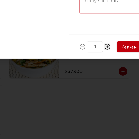
Combo Mango Chicken
Julianas de pollo salteadas al 
Agrega
wok en Curry fresco con trocitos 
de mango, vegetales sobre cama 
de tallarines de arroz fritos 
acompañado de papa a la 
francesa y gaseosa.
$37.900