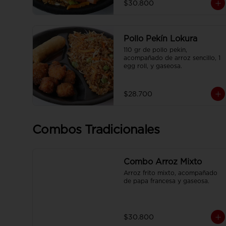
$30.800
francesa y CocaCola pet 250ml.
Pollo Pekín Lokura
110 gr de pollo pekin, 
acompañado de arroz sencillo, 1 
egg roll, y gaseosa.
$28.700
Combos Tradicionales
Combo Arroz Mixto
Arroz frito mixto, acompañado 
de papa francesa y gaseosa.
$30.800