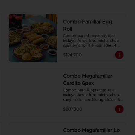
Combo Familiar Egg
Roll
Combo para 4 personas que 
incluye: Arroz frito mixto, chop 
suey sencillo, 4 empanadas, 4 
egg roll, 4 gaseosas, servido en 
$124.700
plato individual
Combo Megafamiliar
Cerdito 6pax
Combo para 6 personas que 
incluye: Arroz frito mixto, chop 
suey mixto, cerdito agridulce, 6 
egg roll,y 6 gaseosas. Servidos 
$201.800
en platos individuales.
Combo Megafamiliar Lo