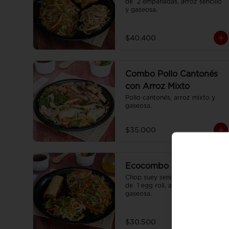
de  2 empanadas, arroz sencillo 
y gaseosa.
$40.400
Combo Pollo Cantonés
con Arroz Mixto
Pollo cantonés, arroz mixto y 
gaseosa.
$35.000
Ecocombo 2
Chop suey sencillo acompañado 
de  1 egg roll, arroz sencillo y 
gaseosa.
$30.500