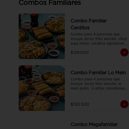
Combos Familiares
Combo Familiar
Cerditos
Combo para 4 personas que 
incluye: Arroz frito sencillo, chop 
suey mixto, cerditos agridulces, 
4 egg rolls y 4 gaseosas. Se 
$129.500
sirven en plato individual.
Combo Familiar Lo Mein
Combo para 4 personas que 
incluye: Arroz frito sencillo, lo 
mein pollo,  4 alitas colombinas,  
4 egg rolls y 4 gaseosas, servido 
en plato individual.
$130.500
Combo Megafamiliar