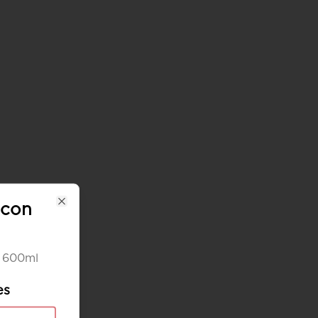
 con
Close
s 600ml
es