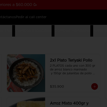
riores a $60.000 🥳
ntáctanos
Pedir al call center
s Thai
Combos Especiales
Combos Familiares
Arma t
2x1 Plato Teriyaki Pollo
2 PLATOS cada uno con 300 gr 
de arroz blanco marinado

 y 150gr de julianitas de pollo 
salteadas en salsa Teriyaki.
$35.900
Arroz Mixto 400gr y