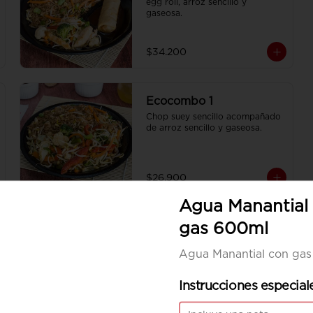
egg roll, arroz sencillo y 
gaseosa.
$34.200
Ecocombo 1
Chop suey sencillo acompañado 
de arroz sencillo y gaseosa.
$26.900
Agua Manantial
gas 600ml
Agua Manantial con ga
Instrucciones especial