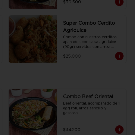
$30.500
Super Combo Cerdito
Agridulce
Combo con nuestros cerditos 
apanados con salsa agridulce 
(90gr) servidos con arroz 
sencillo (350gr) Y gaseosa 
$25.000
personal
Combo Beef Oriental
Beef oriental, acompañado de 1 
egg roll, arroz sencillo y 
gaseosa.
$34.200