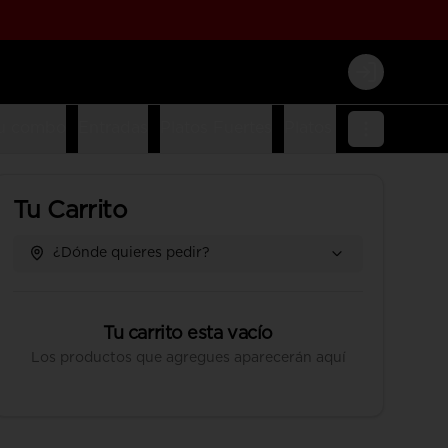
Login
u combo
Entradas
Platos Fuertes
Platos Fusion
Platos
Tu Carrito
¿Dónde quieres pedir?
Tu carrito esta vacío
Los productos que agregues aparecerán aquí