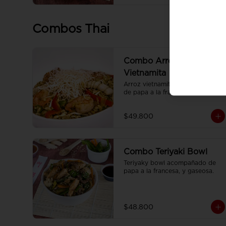
Combos Thai
Combo Arroz
Vietnamita
Arroz vietnamita acompañado 
de papa a la francesa y gaseosa.
$49.800
Combo Teriyaki Bowl
Teriyaky bowl acompañado de 
papa a la francesa, y gaseosa.
$48.800