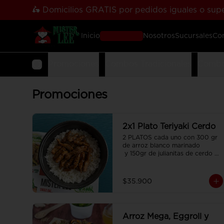
🛵 Domicilios GRATIS por pedidos iguales o supe
Inicio
Pedir Online
Nosotros
Sucursales
Co
Promociones
Combos Tradicionales
Combo
Promociones
2x1 Plato Teriyaki Cerdo
2 PLATOS cada uno con 300 gr 
de arroz blanco marinado

 y 150gr de julianitas de cerdo 
salteadas en salsa Teriyaki.
$35.900
Arroz Mega, Eggroll y