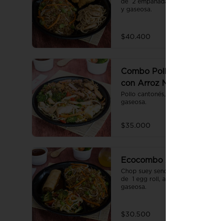
de  2 empanadas, arroz sencillo 
y gaseosa.
$40.400
Combo Pollo Cantonés
con Arroz Mixto
Pollo cantonés, arroz mixto y 
gaseosa.
$35.000
Ecocombo 2
Chop suey sencillo acompañado 
de  1 egg roll, arroz sencillo y 
gaseosa.
$30.500