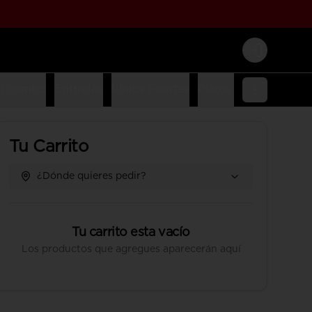
Login
u combo
Entradas
Platos Fuertes
Platos Fusion
Platos
Tu Carrito
¿Dónde quieres pedir?
Tu carrito esta vacío
Los productos que agregues aparecerán aquí