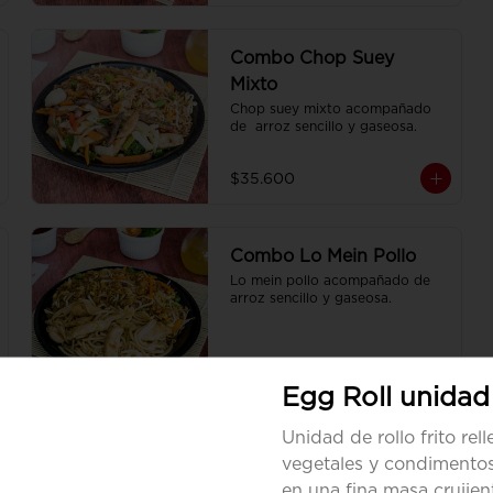
Combo Chop Suey
Mixto
Chop suey mixto acompañado 
de  arroz sencillo y gaseosa.
$35.600
Combo Lo Mein Pollo
Lo mein pollo acompañado de  
arroz sencillo y gaseosa.
$36.300
Egg Roll unidad
Unidad de rollo frito rel
Combo Pollo Cantonés
vegetales y condimentos
Pollo cantonés acompañado de 1 
en una fina masa crujien