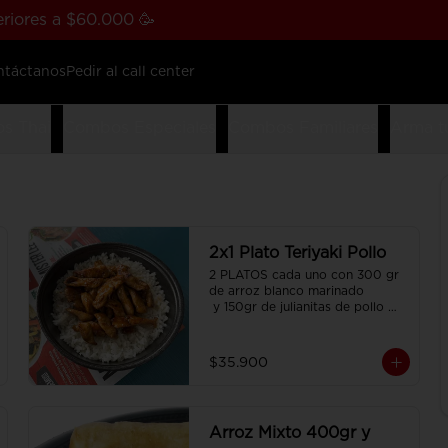
riores a $60.000 🥳
ntáctanos
Pedir al call center
s Thai
Combos Especiales
Combos Familiares
Arma t
2x1 Plato Teriyaki Pollo
2 PLATOS cada uno con 300 gr 
de arroz blanco marinado

 y 150gr de julianitas de pollo 
salteadas en salsa Teriyaki.
$35.900
Arroz Mixto 400gr y