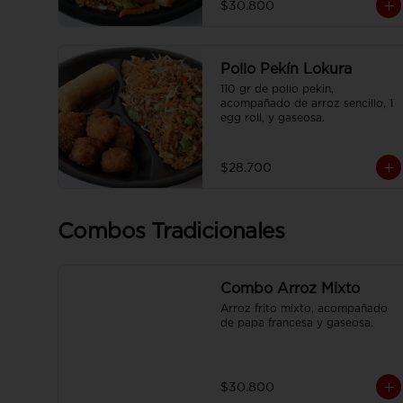
$30.800
francesa y CocaCola pet 250ml.
Pollo Pekín Lokura
110 gr de pollo pekin, 
acompañado de arroz sencillo, 1 
egg roll, y gaseosa.
$28.700
Combos Tradicionales
Combo Arroz Mixto
Arroz frito mixto, acompañado 
de papa francesa y gaseosa.
$30.800