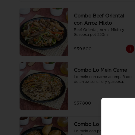
Combo Beef Oriental
con Arroz Mixto
Beef Oriental, Arroz Mixto y 
Gaseosa pet 250ml
$39.800
Combo Lo Mein Carne
Lo mein con carne acompañado 
de arroz sencillo y gaseosa.
$37.800
Combo Lo Mein Thai
Lo mein con pollo acompañado 