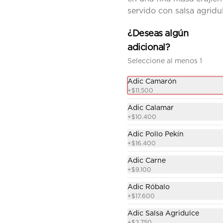
egg roll, arroz sencillo y 
gaseosa.
servido con salsa agridu
¿Deseas algún
$34.200
adicional?
Seleccione al menos 1
Ecocombo 1
Adic Camarón
Chop suey sencillo acompañado 
+
$11.500
de arroz sencillo y gaseosa.
Adic Calamar
+
$10.400
$26.900
Adic Pollo Pekín
+
$16.400
Adic Carne
+
$9.100
Adic Róbalo
+
$17.600
Adic Salsa Agridulce
+
$2.750