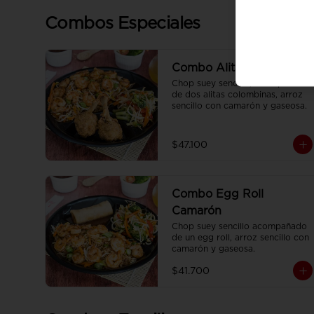
Combos Especiales
Combo Alitas Camarón
Chop suey sencillo, acompañado 
de dos alitas colombinas, arroz 
sencillo con camarón y gaseosa.
$47.100
Combo Egg Roll
Camarón
Chop suey sencillo acompañado 
de un egg roll, arroz sencillo con 
camarón y gaseosa.
$41.700