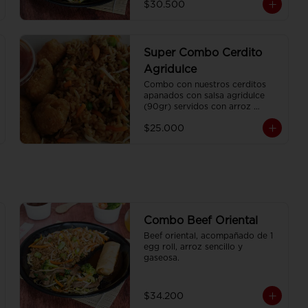
$30.500
Super Combo Cerdito
Agridulce
Combo con nuestros cerditos 
apanados con salsa agridulce 
(90gr) servidos con arroz 
sencillo (350gr) Y gaseosa 
$25.000
personal
Combo Beef Oriental
Beef oriental, acompañado de 1 
egg roll, arroz sencillo y 
gaseosa.
$34.200