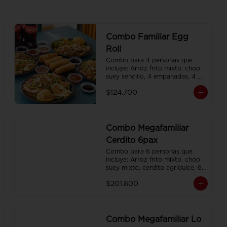
Combo Familiar Egg
Roll
Combo para 4 personas que 
incluye: Arroz frito mixto, chop 
suey sencillo, 4 empanadas, 4 
egg roll, 4 gaseosas, servido en 
$124.700
plato individual
Combo Megafamiliar
Cerdito 6pax
Combo para 6 personas que 
incluye: Arroz frito mixto, chop 
suey mixto, cerdito agridulce, 6 
egg roll,y 6 gaseosas. Servidos 
$201.800
en platos individuales.
Combo Megafamiliar Lo