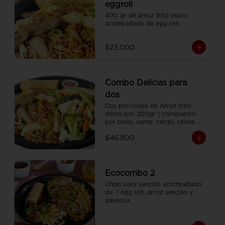
eggroll
400 gr de arroz frito mixto 
acompañado de egg roll
$23.000
Combo Delicias para
dos
Dos porciones de Arroz frito 
mixto por 200gr ( compuesto 
por pollo, carne, cerdo, raíces 
chinas , habichuela, zanahoria) , 
$46.800
dos porciones de Chop Suey 
sencillo por 200 gr , 2 Egg Roll  
y 2 Coca Colas Pet 400 ml.
Ecocombo 2
Chop suey sencillo acompañado 
de  1 egg roll, arroz sencillo y 
gaseosa.