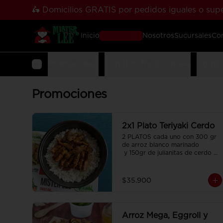
🛵 Domicilios GRATIS por pedidos iguales o supe
Inicio
Pedir Online
Nosotros
Sucursales
Co
Promociones
Combos Tradicionales
Combo
Promociones
2x1 Plato Teriyaki Cerdo
2 PLATOS cada uno con 300 gr 
de arroz blanco marinado

 y 150gr de julianitas de cerdo 
salteadas en salsa Teriyaki.
$35.900
Arroz Mega, Eggroll y