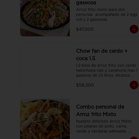
gaseosa
Arroz frito mixto para dos 
personas  acompañado de 2 egg 
roll y 2 gaseosas.
$47.000
Chow fan de cerdo +
coca 1.5
1.2 kilos de arroz frito con cerdo 
habichuela raíz y zanahoria más 1 
gaseosa de 1.5 litros. Alcanza 
para 3 o 4 personas.
$58.200
Combo personal de
Arroz frito Mixto
Nuestro delicioso Arroz Mixto 
con julianas de pollo, carne, 
cerdo y verduras salteadas  
(350gr)  una porción de papa 