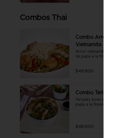
Combos Thai
Combo Arroz
Vietnamita
Arroz vietnamita acompañado 
de papa a la francesa y gaseosa.
$49.800
Combo Teriyaki Bowl
Teriyaky bowl acompañado de 
papa a la francesa, y gaseosa.
$48.800