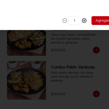
Agrega
Combo Chop Suey y
Cerditos
Chop suey mixto, acompañado 
de cerdito agridulce, arroz 
sencillo y gaseosa.
$35.000
Combo Pekin Verduras
Pollo pekin servido con chop 
suey sencillo, arroz sencillo y 
gaseosa.
$35.000