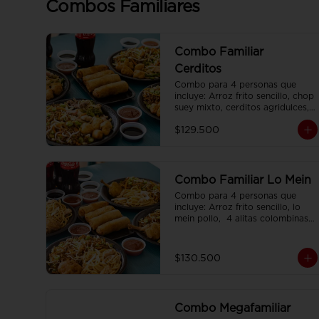
Combos Familiares
Combo Familiar
Cerditos
Combo para 4 personas que 
incluye: Arroz frito sencillo, chop 
suey mixto, cerditos agridulces, 
4 egg rolls y 4 gaseosas. Se 
$129.500
sirven en plato individual.
Combo Familiar Lo Mein
Combo para 4 personas que 
incluye: Arroz frito sencillo, lo 
mein pollo,  4 alitas colombinas,  
4 egg rolls y 4 gaseosas, servido 
en plato individual.
$130.500
Combo Megafamiliar