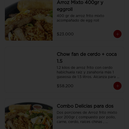
Arroz Mixto 400gr y
eggroll
400 gr de arroz frito mixto 
acompañado de egg roll
$23.000
Chow fan de cerdo + coca
1.5
1.2 kilos de arroz frito con cerdo 
habichuela raíz y zanahoria más 1 
gaseosa de 1.5 litros. Alcanza para 3 
o 4 personas.
$58.200
Combo Delicias para dos
Dos porciones de Arroz frito mixto 
por 200gr ( compuesto por pollo, 
carne, cerdo, raíces chinas , 
habichuela, zanahoria) , dos 