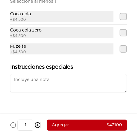
Seleccione al menos 1
Carne Teriyaki Vegetales
Julianas de carne de res salteadas en 
Coca cola
salsa teriyaki servidas en  una base 
+
$4.500
de vegetales al wok.
Coca cola zero
+
$4.500
$39.100
Fuze te
+
$4.500
Pollo Teriyaki sobre base de
Vegetales
Instrucciones especiales
Julianas de pechuga de pollo 
salteados en salsa teriyaki servidos 
sobre una base de vegetales al wok.
$37.800
Pollo Teriyaki sobre base de
Arroz
Agregar
$47.100
Julianas de pechuga de pollo 
salteados en salsa teriyaki servidos 