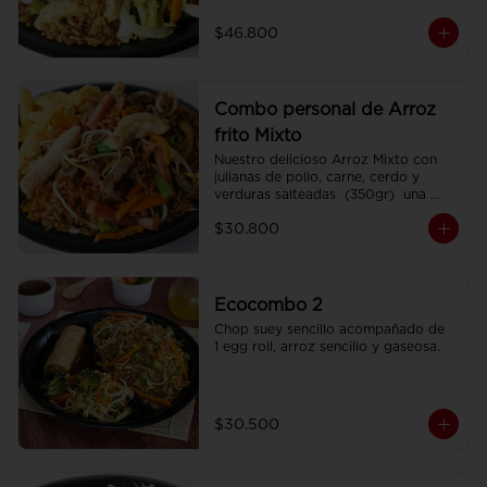
porciones de Chop Suey sencillo por 
200 gr , 2 Egg Roll  y 2 Coca Colas 
$46.800
Pet 400 ml.
Combo personal de Arroz
frito Mixto
Nuestro delicioso Arroz Mixto con 
julianas de pollo, carne, cerdo y 
verduras salteadas  (350gr)  una 
porción de papa francesa y 
$30.800
CocaCola pet 250ml.
Ecocombo 2
Chop suey sencillo acompañado de  
1 egg roll, arroz sencillo y gaseosa.
$30.500