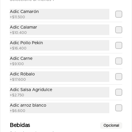
$47.100
Adic Camarón
+
$11.500
Adic Calamar
Carne Teriyaki sobre base
+
$10.400
de Arroz
Adic Pollo Pekín
Julianas de carne de res salteadas en 
salsa teriyaki servidas en  una base 
+
$16.400
de arroz frito sencillo.
Adic Carne
$39.100
+
$9.100
Adic Róbalo
+
$17.600
Carne Teriyaki sobre base
de Pasta
Adic Salsa Agridulce
+
$2.750
Julianas de carne de res salteadas en 
salsa teriyaki servidas en una base 
Adic arroz blanco
de pasta al estilo oriental
+
$6.600
$39.100
Bebidas
Opcional