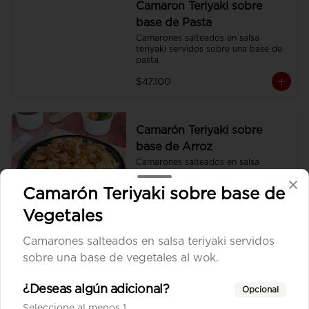
Camaron Teriyaki sobre
base de Pasta
Camarones salteados en salsa 
teriyaki servidos sobre una base de 
pasta
$47.100
Camarón Teriyaki sobre
base de Arroz
Camarones salteados en salsa 
teriyaki servidos sobre una base de 
arroz frito sencillo.
Camarón Teriyaki sobre base de
$47.100
Vegetales
Camarones salteados en salsa teriyaki servidos
Camarón Teriyaki sobre
sobre una base de vegetales al wok.
base de Vegetales
Camarones salteados en salsa 
¿Deseas algún adicional?
Opcional
teriyaki servidos sobre una base de 
Seleccione al menos 1
vegetales al wok.