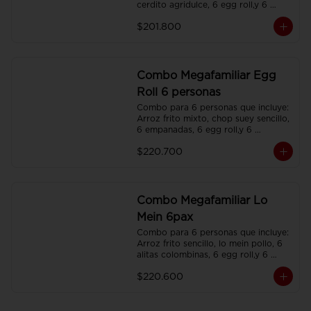
cerdito agridulce, 6 egg roll,y 6 
gaseosas. Servidos en platos 
$201.800
individuales.
Combo Megafamiliar Egg
Roll 6 personas
Combo para 6 personas que incluye: 
Arroz frito mixto, chop suey sencillo, 
6 empanadas, 6 egg roll,y 6 
gaseosas. Servidos en platos 
$220.700
individuales.
Combo Megafamiliar Lo
Mein 6pax
Combo para 6 personas que incluye: 
Arroz frito sencillo, lo mein pollo, 6 
alitas colombinas, 6 egg roll,y 6 
gaseosas. Servidos en platos 
$220.600
individuales.