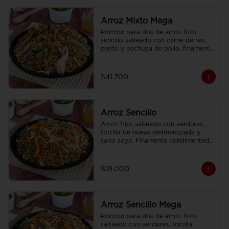
Arroz Mixto Mega
Porción para dos de arroz frito 
sencillo salteado con carne de res, 
cerdo y pechuga de pollo, finamente 
condimentado, con brotes de raíz 
china.
$41.700
Arroz Sencillo
Arroz frito salteado con verduras, 
tortilla de huevo desmenuzada y 
salsa soya. Finamente condimentado 
con nuestras especies asiaticas.
$19.000
Arroz Sencillo Mega
Porción para dos de arroz frito 
salteado con verduras, tortilla 