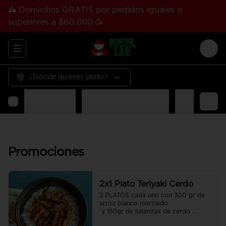
🛵 Domicilios GRATIS por pedidos iguales o
superiores a $60.000 🥳
Abrir menu de navegación
Logi
¿Dónde quieres pedir?
Promociones
Combos Tradicionales
Combos Tha
Promociones
2x1 Plato Teriyaki Cerdo
2 PLATOS cada uno con 300 gr de 
arroz blanco marinado

 y 150gr de julianitas de cerdo 
salteadas en salsa Teriyaki.