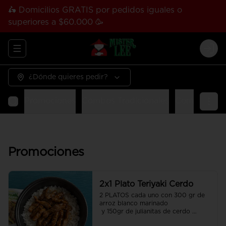
🛵 Domicilios GRATIS por pedidos iguales o
superiores a $60.000 🥳
Abrir menu de navegación
Logi
¿Dónde quieres pedir?
Promociones
Combos Tradicionales
Combos Tha
Promociones
2x1 Plato Teriyaki Cerdo
2 PLATOS cada uno con 300 gr de 
arroz blanco marinado

 y 150gr de julianitas de cerdo 
salteadas en salsa Teriyaki.