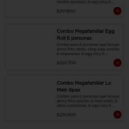
cerdito agridulce, 6 egg roll,y 6 
gaseosas. Servidos en platos 
$201.800
individuales.
Combo Megafamiliar Egg
Roll 6 personas
Combo para 6 personas que incluye: 
Arroz frito mixto, chop suey sencillo, 
6 empanadas, 6 egg roll,y 6 
gaseosas. Servidos en platos 
$220.700
individuales.
Combo Megafamiliar Lo
Mein 6pax
Combo para 6 personas que incluye: 
Arroz frito sencillo, lo mein pollo, 6 
alitas colombinas, 6 egg roll,y 6 
gaseosas. Servidos en platos 
$220.600
individuales.