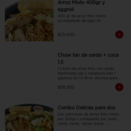
Arroz Mixto 400gr y
eggroll
400 gr de arroz frito mixto 
acompañado de egg roll
$23.000
Chow fan de cerdo + coca
1.5
1.2 kilos de arroz frito con cerdo 
habichuela raíz y zanahoria más 1 
gaseosa de 1.5 litros. Alcanza para 3 
o 4 personas.
$58.200
Combo Delicias para dos
Dos porciones de Arroz frito mixto 
por 200gr ( compuesto por pollo, 
carne, cerdo, raíces chinas , 
habichuela, zanahoria) , dos 