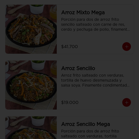
Arroz Mixto Mega
Porción para dos de arroz frito 
sencillo salteado con carne de res, 
cerdo y pechuga de pollo, finamente 
condimentado, con brotes de raíz 
china.
$41.700
Arroz Sencillo
Arroz frito salteado con verduras, 
tortilla de huevo desmenuzada y 
salsa soya. Finamente condimentado 
con nuestras especies asiaticas.
$19.000
Arroz Sencillo Mega
Porción para dos de arroz frito 
salteado con verduras, tortilla 