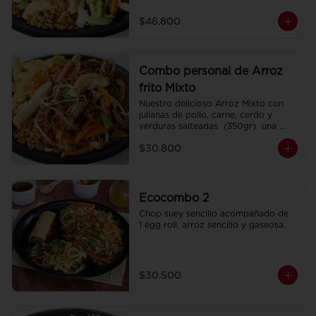
porciones de Chop Suey sencillo por 
200 gr , 2 Egg Roll  y 2 Coca Colas 
$46.800
Pet 400 ml.
Combo personal de Arroz
frito Mixto
Nuestro delicioso Arroz Mixto con 
julianas de pollo, carne, cerdo y 
verduras salteadas  (350gr)  una 
porción de papa francesa y 
$30.800
CocaCola pet 250ml.
Ecocombo 2
Chop suey sencillo acompañado de  
1 egg roll, arroz sencillo y gaseosa.
$30.500