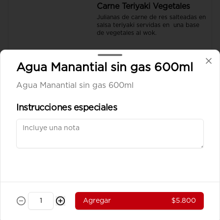
Carne Teriyaki Vegetales
Julianas de carne de res salteadas en 
salsa teriyaki servidas en  una base 
de vegetales al wok.
$39.100
Agua Manantial sin gas 600ml
Agua Manantial sin gas 600ml
Pollo Teriyaki sobre base de
Vegetales
Instrucciones especiales
Julianas de pechuga de pollo 
salteados en salsa teriyaki servidos 
sobre una base de vegetales al wok.
$37.800
Pollo Teriyaki sobre base de
Arroz
Agregar
$5.800
Julianas de pechuga de pollo 
salteados en salsa teriyaki servidos 