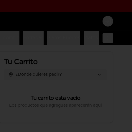
Login
u combo
Entradas
Platos Fuertes
Platos Fusion
Platos
Tu Carrito
¿Dónde quieres pedir?
Tu carrito esta vacío
Los productos que agregues aparecerán aquí