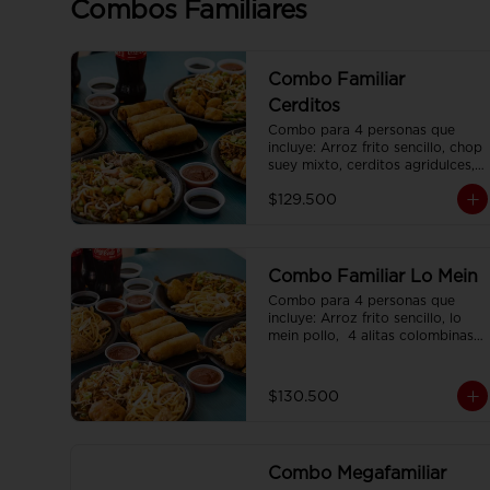
Combos Familiares
Combo Familiar
Cerditos
Combo para 4 personas que 
incluye: Arroz frito sencillo, chop 
suey mixto, cerditos agridulces, 
4 egg rolls y 4 gaseosas. Se 
$129.500
sirven en plato individual.
Combo Familiar Lo Mein
Combo para 4 personas que 
incluye: Arroz frito sencillo, lo 
mein pollo,  4 alitas colombinas,  
4 egg rolls y 4 gaseosas, servido 
en plato individual.
$130.500
Combo Megafamiliar