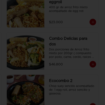
eggroll
400 gr de arroz frito mixto 
acompañado de egg roll
$23.000
Combo Delicias para
dos
Dos porciones de Arroz frito 
mixto por 200gr ( compuesto 
por pollo, carne, cerdo, raíces 
chinas , habichuela, zanahoria) , 
$46.800
dos porciones de Chop Suey 
sencillo por 200 gr , 2 Egg Roll  
y 2 Coca Colas Pet 400 ml.
Ecocombo 2
Chop suey sencillo acompañado 
de  1 egg roll, arroz sencillo y 
gaseosa.