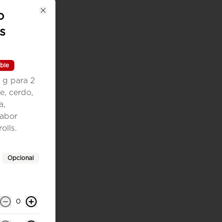
o
Close
s
ble
 g para 2
e, cerdo,
a,
sabor
olls.
Opcional
0