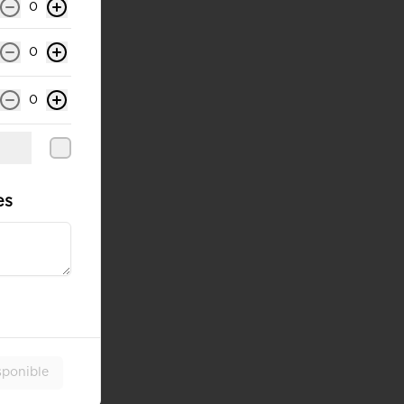
0
0
0
es
sponible