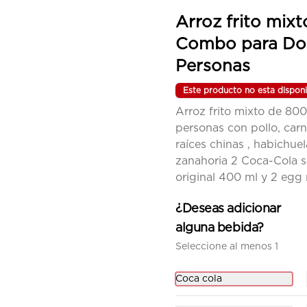
egg roll, arroz sencillo y 
gaseosa.
Arroz frito mixt
Combo para Do
$34.200
Personas
Este producto no esta disponi
Ecocombo 1
Arroz frito mixto de 800
Chop suey sencillo acompañado 
de arroz sencillo y gaseosa.
personas con pollo, carn
raíces chinas , habichuel
zanahoria 2 Coca-Cola 
$26.900
original 400 ml y 2 egg r
¿Deseas adicionar
alguna bebida?
Seleccione al menos 1
Coca cola