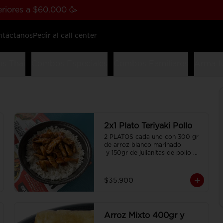
riores a $60.000 🥳
ntáctanos
Pedir al call center
s Thai
Combos Especiales
Combos Familiares
Arma t
2x1 Plato Teriyaki Pollo
2 PLATOS cada uno con 300 gr 
de arroz blanco marinado

 y 150gr de julianitas de pollo 
salteadas en salsa Teriyaki.
$35.900
Arroz Mixto 400gr y