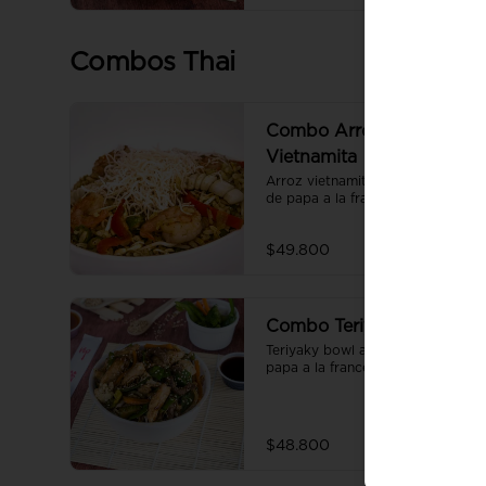
Combos Thai
Combo Arroz
Vietnamita
Arroz vietnamita acompañado 
de papa a la francesa y gaseosa.
$49.800
Combo Teriyaki Bowl
Teriyaky bowl acompañado de 
papa a la francesa, y gaseosa.
$48.800