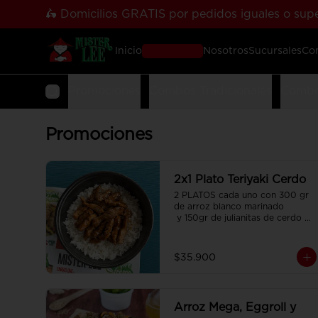
🛵 Domicilios GRATIS por pedidos iguales o supe
Inicio
Pedir Online
Nosotros
Sucursales
Co
Promociones
Combos Tradicionales
Combo
Promociones
2x1 Plato Teriyaki Cerdo
2 PLATOS cada uno con 300 gr 
de arroz blanco marinado

 y 150gr de julianitas de cerdo 
salteadas en salsa Teriyaki.
$35.900
Arroz Mega, Eggroll y