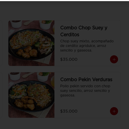
Combo Chop Suey y
Cerditos
Chop suey mixto, acompañado 
de cerdito agridulce, arroz 
sencillo y gaseosa.
$35.000
Combo Pekin Verduras
Pollo pekin servido con chop 
suey sencillo, arroz sencillo y 
gaseosa.
$35.000