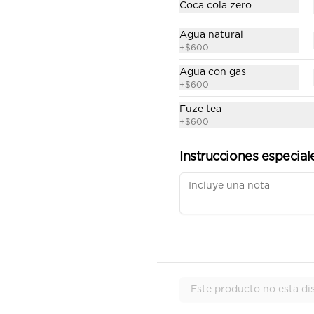
Coca cola zero
Agua natural
+
$600
Agua con gas
Combo Mango Chicken
+
$600
Julianas de pollo salteadas al 
Fuze tea
wok en Curry fresco con trocitos 
+
$600
de mango, vegetales sobre cama 
de tallarines de arroz fritos 
acompañado de papa a la 
Instrucciones especial
francesa y gaseosa.
$37.900
Este producto no esta di