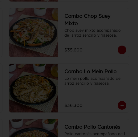
Combo Chop Suey
Mixto
Chop suey mixto acompañado 
de  arroz sencillo y gaseosa.
$35.600
Combo Lo Mein Pollo
Lo mein pollo acompañado de  
arroz sencillo y gaseosa.
$36.300
Combo Pollo Cantonés
Pollo cantonés acompañado de 1 