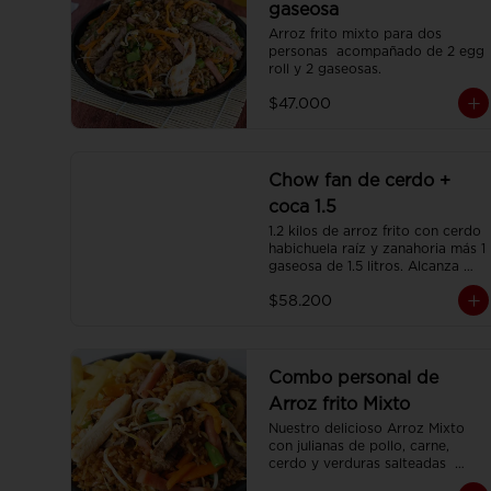
gaseosa
Arroz frito mixto para dos 
personas  acompañado de 2 egg 
roll y 2 gaseosas.
$47.000
Chow fan de cerdo +
coca 1.5
1.2 kilos de arroz frito con cerdo 
habichuela raíz y zanahoria más 1 
gaseosa de 1.5 litros. Alcanza 
para 3 o 4 personas.
$58.200
Combo personal de
Arroz frito Mixto
Nuestro delicioso Arroz Mixto 
con julianas de pollo, carne, 
cerdo y verduras salteadas  
(350gr)  una porción de papa 