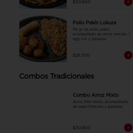
$30.800
francesa y CocaCola pet 250ml.
Pollo Pekín Lokura
110 gr de pollo pekin, 
acompañado de arroz sencillo, 1 
egg roll, y gaseosa.
$28.700
Combos Tradicionales
Combo Arroz Mixto
Arroz frito mixto, acompañado 
de papa francesa y gaseosa.
$30.800