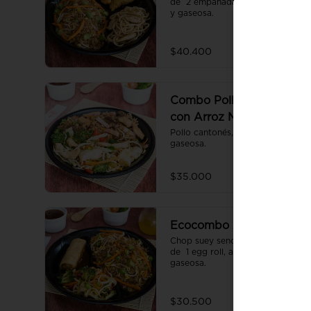
de  2 empanadas, arroz sencillo 
y gaseosa.
$40.400
Combo Pollo Cantonés
con Arroz Mixto
Pollo cantonés, arroz mixto y 
gaseosa.
$35.000
Ecocombo 2
Chop suey sencillo acompañado 
de  1 egg roll, arroz sencillo y 
gaseosa.
$30.500