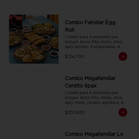
Combo Familiar Egg
Roll
Combo para 4 personas que 
incluye: Arroz frito mixto, chop 
suey sencillo, 4 empanadas, 4 
egg roll, 4 gaseosas, servido en 
$124.700
plato individual
Combo Megafamiliar
Cerdito 6pax
Combo para 6 personas que 
incluye: Arroz frito mixto, chop 
suey mixto, cerdito agridulce, 6 
egg roll,y 6 gaseosas. Servidos 
$201.800
en platos individuales.
Combo Megafamiliar Lo