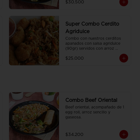
$30.500
Super Combo Cerdito
Agridulce
Combo con nuestros cerditos 
apanados con salsa agridulce 
(90gr) servidos con arroz 
sencillo (350gr) Y gaseosa 
$25.000
personal
Combo Beef Oriental
Beef oriental, acompañado de 1 
egg roll, arroz sencillo y 
gaseosa.
$34.200