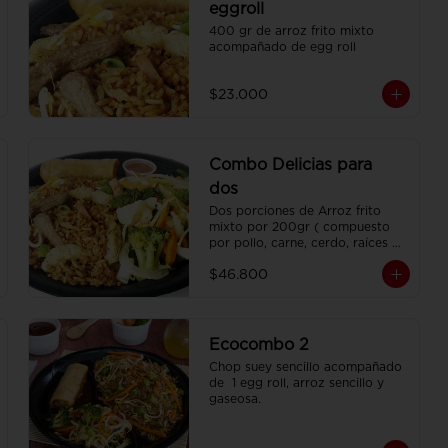
eggroll
400 gr de arroz frito mixto 
acompañado de egg roll
$23.000
Combo Delicias para
dos
Dos porciones de Arroz frito 
mixto por 200gr ( compuesto 
por pollo, carne, cerdo, raíces 
chinas , habichuela, zanahoria) , 
$46.800
dos porciones de Chop Suey 
sencillo por 200 gr , 2 Egg Roll  
y 2 Coca Colas Pet 400 ml.
Ecocombo 2
Chop suey sencillo acompañado 
de  1 egg roll, arroz sencillo y 
gaseosa.