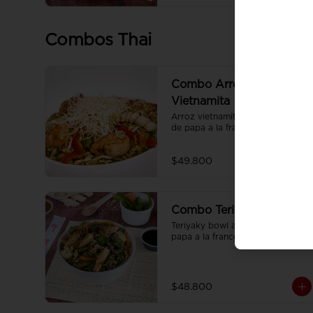
Combos Thai
Combo Arroz
Vietnamita
Arroz vietnamita acompañado 
de papa a la francesa y gaseosa.
$49.800
Combo Teriyaki Bowl
Teriyaky bowl acompañado de 
papa a la francesa, y gaseosa.
$48.800