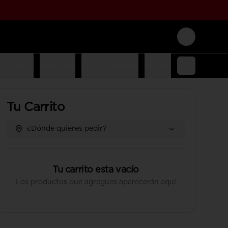
Login
u combo
Entradas
Platos Fuertes
Platos Fusion
Platos
Tu Carrito
¿Dónde quieres pedir?
Tu carrito esta vacío
Los productos que agregues aparecerán aquí