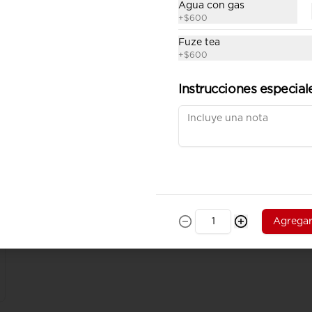
Agua con gas
+
$600
Fuze tea
+
$600
Combo Mango Chicken
Instrucciones especial
Julianas de pollo salteadas al 
wok en Curry fresco con trocitos 
de mango, vegetales sobre cama 
de tallarines de arroz fritos 
acompañado de papa a la 
francesa y gaseosa.
$37.900
Agrega