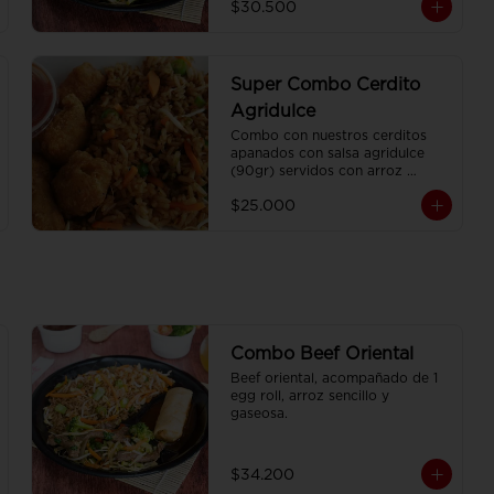
$30.500
Super Combo Cerdito
Agridulce
Combo con nuestros cerditos 
apanados con salsa agridulce 
(90gr) servidos con arroz 
sencillo (350gr) Y gaseosa 
$25.000
personal
Combo Beef Oriental
Beef oriental, acompañado de 1 
egg roll, arroz sencillo y 
gaseosa.
$34.200