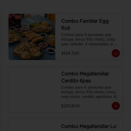
Combo Familiar Egg
Roll
Combo para 4 personas que 
incluye: Arroz frito mixto, chop 
suey sencillo, 4 empanadas, 4 
egg roll, 4 gaseosas, servido en 
$124.700
plato individual
Combo Megafamiliar
Cerdito 6pax
Combo para 6 personas que 
incluye: Arroz frito mixto, chop 
suey mixto, cerdito agridulce, 6 
egg roll,y 6 gaseosas. Servidos 
$201.800
en platos individuales.
Combo Megafamiliar Lo