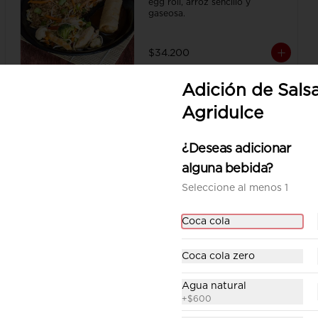
egg roll, arroz sencillo y 
gaseosa.
$34.200
Adición de Sals
Ecocombo 1
Agridulce
Chop suey sencillo acompañado 
de arroz sencillo y gaseosa.
¿Deseas adicionar
alguna bebida?
$26.900
Seleccione al menos 1
Coca cola
Coca cola zero
Agua natural
+
$600