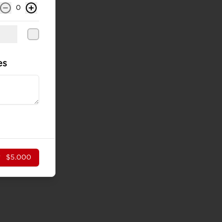
0
es
r
$5.000