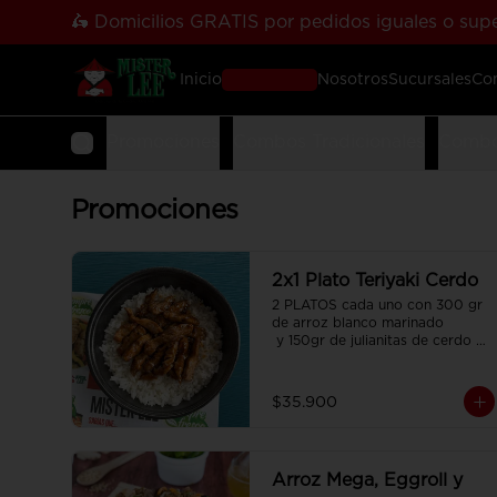
🛵 Domicilios GRATIS por pedidos iguales o supe
Inicio
Pedir Online
Nosotros
Sucursales
Co
Promociones
Combos Tradicionales
Combo
Promociones
2x1 Plato Teriyaki Cerdo
2 PLATOS cada uno con 300 gr 
de arroz blanco marinado

 y 150gr de julianitas de cerdo 
salteadas en salsa Teriyaki.
$35.900
Arroz Mega, Eggroll y