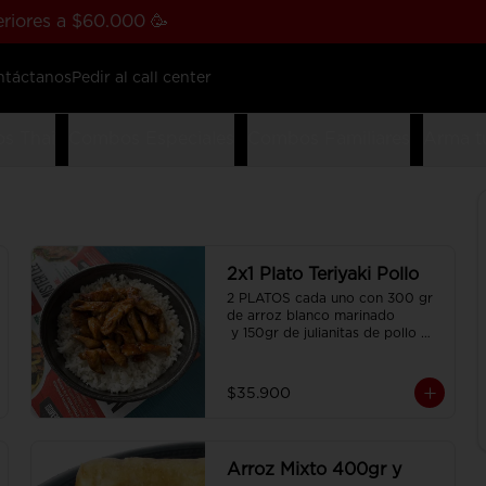
riores a $60.000 🥳
ntáctanos
Pedir al call center
s Thai
Combos Especiales
Combos Familiares
Arma t
2x1 Plato Teriyaki Pollo
2 PLATOS cada uno con 300 gr 
de arroz blanco marinado

 y 150gr de julianitas de pollo 
salteadas en salsa Teriyaki.
$35.900
Arroz Mixto 400gr y