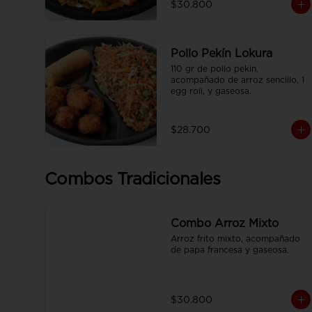
$30.800
francesa y CocaCola pet 250ml.
Pollo Pekín Lokura
110 gr de pollo pekin, 
acompañado de arroz sencillo, 1 
egg roll, y gaseosa.
$28.700
Combos Tradicionales
Combo Arroz Mixto
Arroz frito mixto, acompañado 
de papa francesa y gaseosa.
$30.800