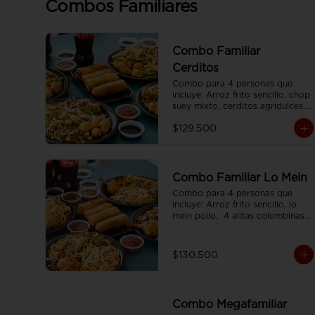
Combos Familiares
Combo Familiar
Cerditos
Combo para 4 personas que 
incluye: Arroz frito sencillo, chop 
suey mixto, cerditos agridulces, 
4 egg rolls y 4 gaseosas. Se 
$129.500
sirven en plato individual.
Combo Familiar Lo Mein
Combo para 4 personas que 
incluye: Arroz frito sencillo, lo 
mein pollo,  4 alitas colombinas,  
4 egg rolls y 4 gaseosas, servido 
en plato individual.
$130.500
Combo Megafamiliar