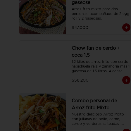
gaseosa
Arroz frito mixto para dos 
personas  acompañado de 2 egg 
roll y 2 gaseosas.
$47.000
Chow fan de cerdo +
coca 1.5
1.2 kilos de arroz frito con cerdo 
habichuela raíz y zanahoria más 1 
gaseosa de 1.5 litros. Alcanza 
para 3 o 4 personas.
$58.200
Combo personal de
Arroz frito Mixto
Nuestro delicioso Arroz Mixto 
con julianas de pollo, carne, 
cerdo y verduras salteadas  
(350gr)  una porción de papa 