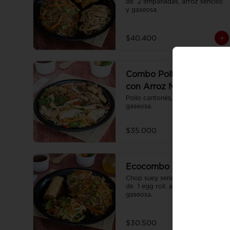
de  2 empanadas, arroz sencillo 
y gaseosa.
$40.400
Combo Pollo Cantonés
con Arroz Mixto
Pollo cantonés, arroz mixto y 
gaseosa.
$35.000
Ecocombo 2
Chop suey sencillo acompañado 
de  1 egg roll, arroz sencillo y 
gaseosa.
$30.500