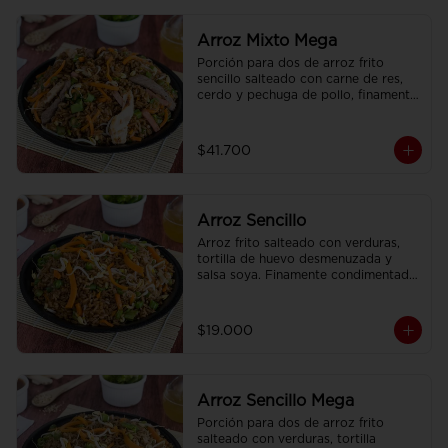
Arroz Mixto Mega
Porción para dos de arroz frito 
sencillo salteado con carne de res, 
cerdo y pechuga de pollo, finamente 
condimentado, con brotes de raíz 
china.
$41.700
Arroz Sencillo
Arroz frito salteado con verduras, 
tortilla de huevo desmenuzada y 
salsa soya. Finamente condimentado 
con nuestras especies asiaticas.
$19.000
Arroz Sencillo Mega
Porción para dos de arroz frito 
salteado con verduras, tortilla 