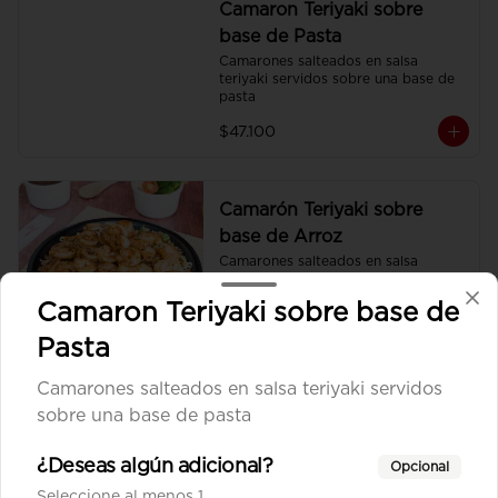
Camaron Teriyaki sobre
base de Pasta
Camarones salteados en salsa 
teriyaki servidos sobre una base de 
pasta
$47.100
Camarón Teriyaki sobre
base de Arroz
Camarones salteados en salsa 
teriyaki servidos sobre una base de 
arroz frito sencillo.
Camaron Teriyaki sobre base de
$47.100
Pasta
Camarones salteados en salsa teriyaki servidos
Camarón Teriyaki sobre
sobre una base de pasta
base de Vegetales
Camarones salteados en salsa 
¿Deseas algún adicional?
Opcional
teriyaki servidos sobre una base de 
Seleccione al menos 1
vegetales al wok.