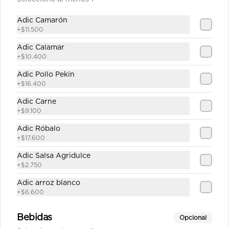
$47.100
Adic Camarón
+
$11.500
Adic Calamar
Carne Teriyaki sobre base
+
$10.400
de Arroz
Adic Pollo Pekín
Julianas de carne de res salteadas en 
salsa teriyaki servidas en  una base 
+
$16.400
de arroz frito sencillo.
Adic Carne
$39.100
+
$9.100
Adic Róbalo
+
$17.600
Carne Teriyaki sobre base
de Pasta
Adic Salsa Agridulce
+
$2.750
Julianas de carne de res salteadas en 
salsa teriyaki servidas en una base 
Adic arroz blanco
de pasta al estilo oriental
+
$6.600
$39.100
Bebidas
Opcional