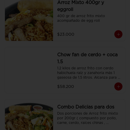
Arroz Mixto 400gr y
eggroll
400 gr de arroz frito mixto 
acompañado de egg roll
$23.000
Chow fan de cerdo + coca
1.5
1.2 kilos de arroz frito con cerdo 
habichuela raíz y zanahoria más 1 
gaseosa de 1.5 litros. Alcanza para 3 
o 4 personas.
$58.200
Combo Delicias para dos
Dos porciones de Arroz frito mixto 
por 200gr ( compuesto por pollo, 
carne, cerdo, raíces chinas , 
habichuela, zanahoria) , dos 