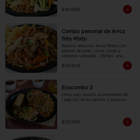
porciones de Chop Suey sencillo por 
200 gr , 2 Egg Roll  y 2 Coca Colas 
$46.800
Pet 400 ml.
Combo personal de Arroz
frito Mixto
Nuestro delicioso Arroz Mixto con 
julianas de pollo, carne, cerdo y 
verduras salteadas  (350gr)  una 
porción de papa francesa y 
$30.800
CocaCola pet 250ml.
Ecocombo 2
Chop suey sencillo acompañado de  
1 egg roll, arroz sencillo y gaseosa.
$30.500