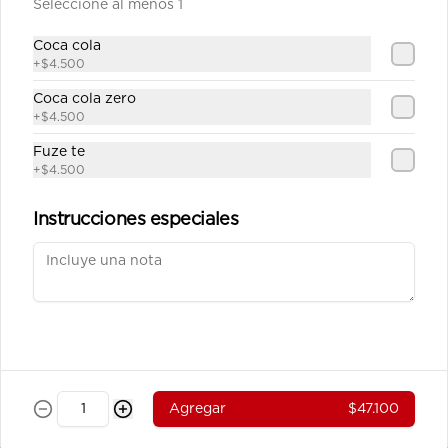
Seleccione al menos 1
Carne Teriyaki Vegetales
Julianas de carne de res salteadas en 
Coca cola
salsa teriyaki servidas en  una base 
+
$4.500
de vegetales al wok.
Coca cola zero
+
$4.500
$39.100
Fuze te
+
$4.500
Pollo Teriyaki sobre base de
Vegetales
Instrucciones especiales
Julianas de pechuga de pollo 
salteados en salsa teriyaki servidos 
sobre una base de vegetales al wok.
$37.800
Pollo Teriyaki sobre base de
Arroz
Agregar
$47.100
Julianas de pechuga de pollo 
salteados en salsa teriyaki servidos 