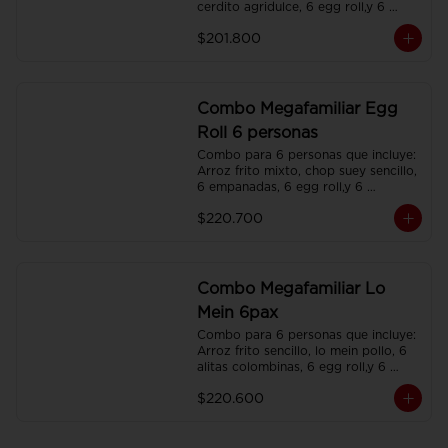
cerdito agridulce, 6 egg roll,y 6 
gaseosas. Servidos en platos 
$201.800
individuales.
Combo Megafamiliar Egg
Roll 6 personas
Combo para 6 personas que incluye: 
Arroz frito mixto, chop suey sencillo, 
6 empanadas, 6 egg roll,y 6 
gaseosas. Servidos en platos 
$220.700
individuales.
Combo Megafamiliar Lo
Mein 6pax
Combo para 6 personas que incluye: 
Arroz frito sencillo, lo mein pollo, 6 
alitas colombinas, 6 egg roll,y 6 
gaseosas. Servidos en platos 
$220.600
individuales.