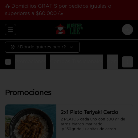
🛵 Domicilios GRATIS por pedidos iguales o
superiores a $60.000 🥳
Abrir menu de navegación
Logi
¿Dónde quieres pedir?
Promociones
Combos Tradicionales
Combos Tha
Promociones
2x1 Plato Teriyaki Cerdo
2 PLATOS cada uno con 300 gr de 
arroz blanco marinado

 y 150gr de julianitas de cerdo 
salteadas en salsa Teriyaki.