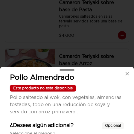
Camaron Teriyaki sobre
base de Pasta
Camarones salteados en salsa 
teriyaki servidos sobre una base de 
pasta
$47.100
Camarón Teriyaki sobre
base de Arroz
Camarones salteados en salsa 
teriyaki servidos sobre una base de 
Pollo Almendrado
arroz frito sencillo.
Este producto no esta disponible
$47.100
Pollo salteado al wok, con vegetales, almendras
tostadas, todo en una reducción de soya y
Camarón Teriyaki sobre
servido con arroz primaveral.
base de Vegetales
Camarones salteados en salsa 
¿Deseas algún adicional?
Opcional
teriyaki servidos sobre una base de 
Seleccione al menos 1
vegetales al wok.