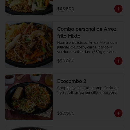
porciones de Chop Suey sencillo por 
200 gr , 2 Egg Roll  y 2 Coca Colas 
$46.800
Pet 400 ml.
Combo personal de Arroz
frito Mixto
Nuestro delicioso Arroz Mixto con 
julianas de pollo, carne, cerdo y 
verduras salteadas  (350gr)  una 
porción de papa francesa y 
$30.800
CocaCola pet 250ml.
Ecocombo 2
Chop suey sencillo acompañado de  
1 egg roll, arroz sencillo y gaseosa.
$30.500