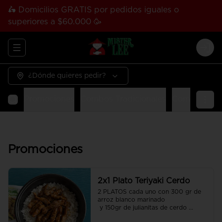
🛵 Domicilios GRATIS por pedidos iguales o
superiores a $60.000 🥳
Abrir menu de navegación
Logi
¿Dónde quieres pedir?
Promociones
Combos Tradicionales
Combos Tha
Promociones
2x1 Plato Teriyaki Cerdo
2 PLATOS cada uno con 300 gr de 
arroz blanco marinado

 y 150gr de julianitas de cerdo 
salteadas en salsa Teriyaki.