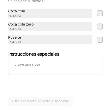
Seleccione al menos 1
Carne Teriyaki Vegetales
Julianas de carne de res salteadas en 
Coca cola
salsa teriyaki servidas en  una base 
+
$4.500
de vegetales al wok.
Coca cola zero
+
$4.500
$39.100
Fuze te
+
$4.500
Pollo Teriyaki sobre base de
Vegetales
Instrucciones especiales
Julianas de pechuga de pollo 
salteados en salsa teriyaki servidos 
sobre una base de vegetales al wok.
$37.800
Pollo Teriyaki sobre base de
Arroz
Este producto no esta disponible
Julianas de pechuga de pollo 
salteados en salsa teriyaki servidos 