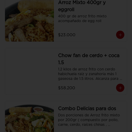
Arroz Mixto 400gr y
eggroll
400 gr de arroz frito mixto 
acompañado de egg roll
$23.000
Chow fan de cerdo + coca
1.5
1.2 kilos de arroz frito con cerdo 
habichuela raíz y zanahoria más 1 
gaseosa de 1.5 litros. Alcanza para 3 
o 4 personas.
$58.200
Combo Delicias para dos
Dos porciones de Arroz frito mixto 
por 200gr ( compuesto por pollo, 
carne, cerdo, raíces chinas , 
habichuela, zanahoria) , dos 