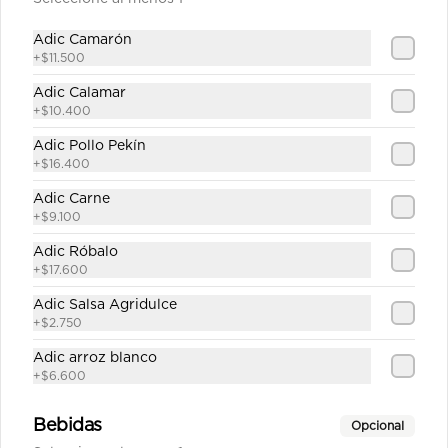
$47.100
Adic Camarón
+
$11.500
Adic Calamar
Carne Teriyaki sobre base
+
$10.400
de Arroz
Adic Pollo Pekín
Julianas de carne de res salteadas en 
salsa teriyaki servidas en  una base 
+
$16.400
de arroz frito sencillo.
Adic Carne
$39.100
+
$9.100
Adic Róbalo
+
$17.600
Carne Teriyaki sobre base
de Pasta
Adic Salsa Agridulce
+
$2.750
Julianas de carne de res salteadas en 
salsa teriyaki servidas en una base 
Adic arroz blanco
de pasta al estilo oriental
+
$6.600
$39.100
Bebidas
Opcional