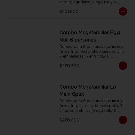
cerdito agridulce, 6 egg roll,y 6 
gaseosas. Servidos en platos 
$201.800
individuales.
Combo Megafamiliar Egg
Roll 6 personas
Combo para 6 personas que incluye: 
Arroz frito mixto, chop suey sencillo, 
6 empanadas, 6 egg roll,y 6 
gaseosas. Servidos en platos 
$220.700
individuales.
Combo Megafamiliar Lo
Mein 6pax
Combo para 6 personas que incluye: 
Arroz frito sencillo, lo mein pollo, 6 
alitas colombinas, 6 egg roll,y 6 
gaseosas. Servidos en platos 
$220.600
individuales.