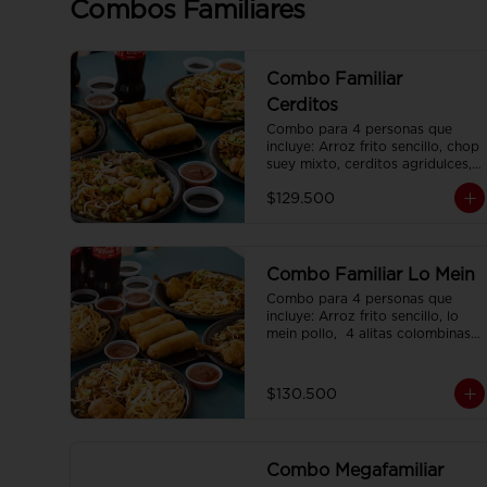
Combos Familiares
Combo Familiar
Cerditos
Combo para 4 personas que 
incluye: Arroz frito sencillo, chop 
suey mixto, cerditos agridulces, 
4 egg rolls y 4 gaseosas. Se 
$129.500
sirven en plato individual.
Combo Familiar Lo Mein
Combo para 4 personas que 
incluye: Arroz frito sencillo, lo 
mein pollo,  4 alitas colombinas,  
4 egg rolls y 4 gaseosas, servido 
en plato individual.
$130.500
Combo Megafamiliar