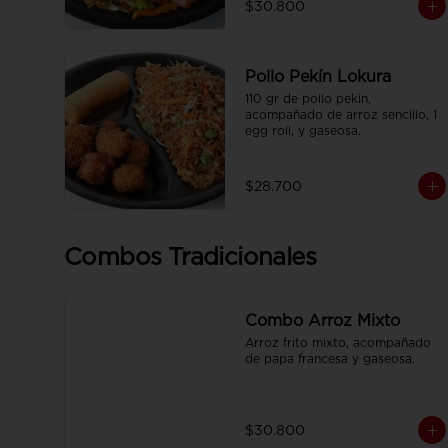
$30.800
francesa y CocaCola pet 250ml.
Pollo Pekín Lokura
110 gr de pollo pekin, 
acompañado de arroz sencillo, 1 
egg roll, y gaseosa.
$28.700
Combos Tradicionales
Combo Arroz Mixto
Arroz frito mixto, acompañado 
de papa francesa y gaseosa.
$30.800