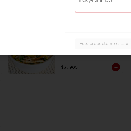
Combo Mango Chicken
Julianas de pollo salteadas al 
Este producto no esta di
wok en Curry fresco con trocitos 
de mango, vegetales sobre cama 
de tallarines de arroz fritos 
acompañado de papa a la 
francesa y gaseosa.
$37.900