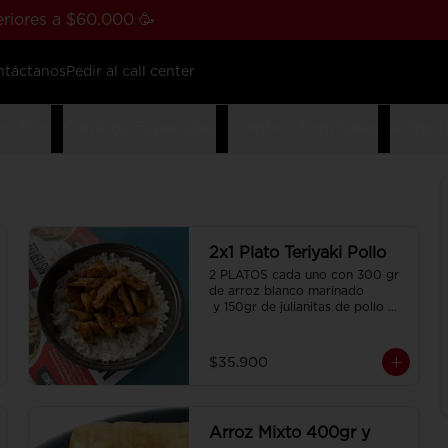
riores a $60.000 🥳
ntáctanos
Pedir al call center
s Thai
Combos Especiales
Combos Familiares
Arma t
2x1 Plato Teriyaki Pollo
2 PLATOS cada uno con 300 gr 
de arroz blanco marinado

 y 150gr de julianitas de pollo 
salteadas en salsa Teriyaki.
$35.900
Arroz Mixto 400gr y