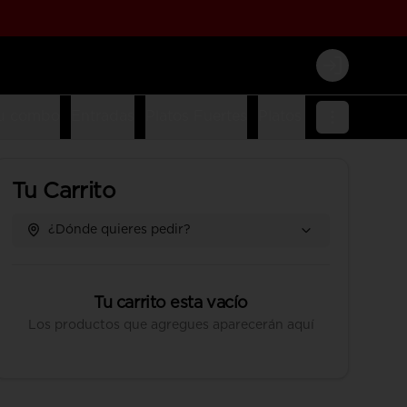
Login
u combo
Entradas
Platos Fuertes
Platos Fusion
Platos
Tu Carrito
¿Dónde quieres pedir?
Tu carrito esta vacío
Los productos que agregues aparecerán aquí