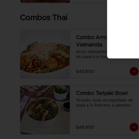
Combos Thai
Combo Arroz
Vietnamita
Arroz vietnamita acompañado 
de papa a la francesa y gaseosa.
$49.800
Combo Teriyaki Bowl
Teriyaky bowl acompañado de 
papa a la francesa, y gaseosa.
$48.800