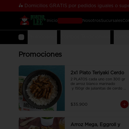
🛵 Domicilios GRATIS por pedidos iguales o supe
Inicio
Pedir Online
Nosotros
Sucursales
Co
Promociones
Combos Tradicionales
Combo
Promociones
2x1 Plato Teriyaki Cerdo
2 PLATOS cada uno con 300 gr 
de arroz blanco marinado

 y 150gr de julianitas de cerdo 
salteadas en salsa Teriyaki.
$35.900
Arroz Mega, Eggroll y