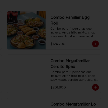
Combo Familiar Egg
Roll
Combo para 4 personas que 
incluye: Arroz frito mixto, chop 
suey sencillo, 4 empanadas, 4 
egg roll, 4 gaseosas, servido en 
$124.700
plato individual
Combo Megafamiliar
Cerdito 6pax
Combo para 6 personas que 
incluye: Arroz frito mixto, chop 
suey mixto, cerdito agridulce, 6 
egg roll,y 6 gaseosas. Servidos 
$201.800
en platos individuales.
Combo Megafamiliar Lo