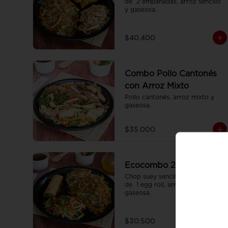
de  2 empanadas, arroz sencillo 
y gaseosa.
$40.400
Combo Pollo Cantonés
con Arroz Mixto
Pollo cantonés, arroz mixto y 
gaseosa.
$35.000
Ecocombo 2
Chop suey sencillo acompañado 
de  1 egg roll, arroz sencillo y 
gaseosa.
$30.500