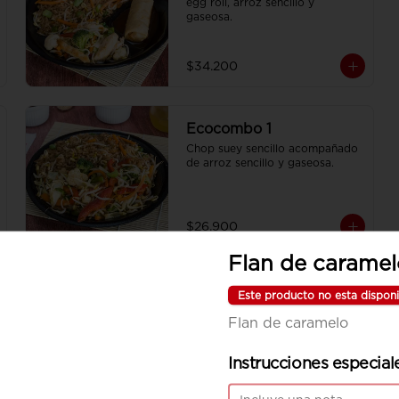
egg roll, arroz sencillo y 
gaseosa.
$34.200
Ecocombo 1
Chop suey sencillo acompañado 
de arroz sencillo y gaseosa.
$26.900
Flan de carame
Este producto no esta disponi
Flan de caramelo
Instrucciones especial