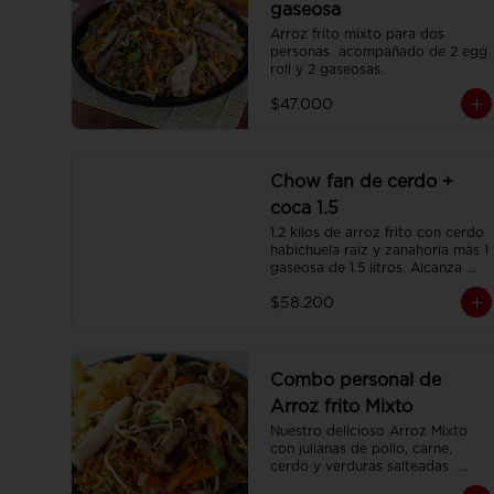
gaseosa
Arroz frito mixto para dos 
personas  acompañado de 2 egg 
roll y 2 gaseosas.
$47.000
Chow fan de cerdo +
coca 1.5
1.2 kilos de arroz frito con cerdo 
habichuela raíz y zanahoria más 1 
gaseosa de 1.5 litros. Alcanza 
para 3 o 4 personas.
$58.200
Combo personal de
Arroz frito Mixto
Nuestro delicioso Arroz Mixto 
con julianas de pollo, carne, 
cerdo y verduras salteadas  
(350gr)  una porción de papa 