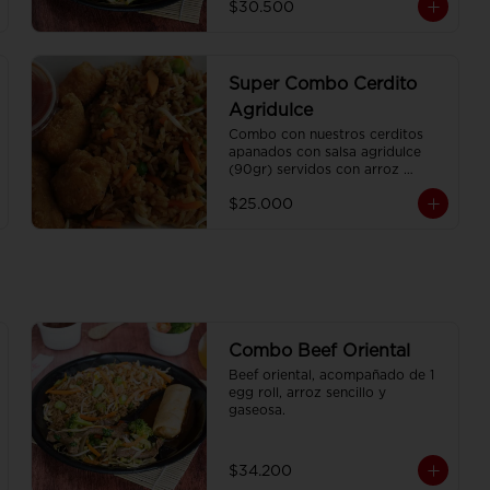
$30.500
Super Combo Cerdito
Agridulce
Combo con nuestros cerditos 
apanados con salsa agridulce 
(90gr) servidos con arroz 
sencillo (350gr) Y gaseosa 
$25.000
personal
Combo Beef Oriental
Beef oriental, acompañado de 1 
egg roll, arroz sencillo y 
gaseosa.
$34.200