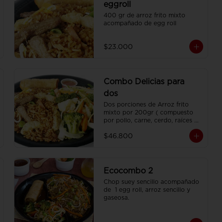
eggroll
400 gr de arroz frito mixto 
acompañado de egg roll
$23.000
Combo Delicias para
dos
Dos porciones de Arroz frito 
mixto por 200gr ( compuesto 
por pollo, carne, cerdo, raíces 
chinas , habichuela, zanahoria) , 
$46.800
dos porciones de Chop Suey 
sencillo por 200 gr , 2 Egg Roll  
y 2 Coca Colas Pet 400 ml.
Ecocombo 2
Chop suey sencillo acompañado 
de  1 egg roll, arroz sencillo y 
gaseosa.